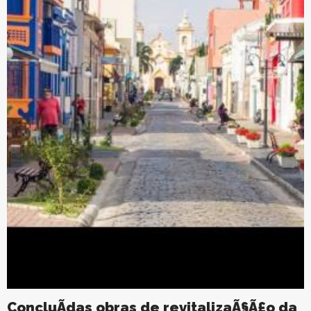
ConcluÃ­das obras de revitalizaÃ§Ã£o da