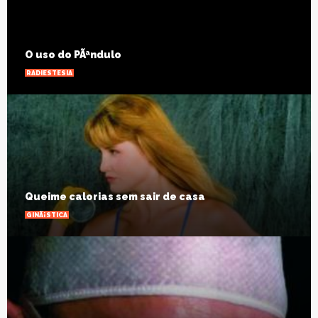
O uso do PÃªndulo
RADIESTESIA
Queime calorias sem sair de casa
GINÃ¡STICA