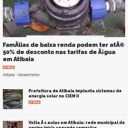
FamÃ­lias de baixa renda podem ter atÃ©
50% de desconto nas tarifas de Ã¡gua
em Atibaia
ATIBAIA
Atibaia - Saneamento
Prefeitura de Atibaia implanta sistemas de
energia solar no CIEM II
ATIBAIA
Volta Ã s aulas em Atibaia: rede municipal de
ensino inicia segundo semestre