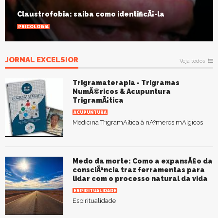
Claustrofobia: saiba como identificÃ¡-la
PSICOLOGIA
JORNAL EXCELSIOR
Veja todos
Trigramaterapia - Trigramas
NumÃ©ricos & Acupuntura
TrigramÃ¡tica
ACUPUNTURA
Medicina TrigramÃ¡tica â nÃºmeros mÃ¡gicos
Medo da morte: Como a expansÃ£o da
consciÃªncia traz ferramentas para
lidar com o processo natural da vida
ESPIRITUALIDADE
Espiritualidade