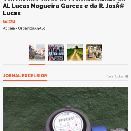
Al. Lucas Nogueira Garcez e da R. JosÃ©
Lucas
ATIBAIA
Atibaia - UrbanizaÃ§Ã£o
JORNAL EXCELSIOR
Veja Todos