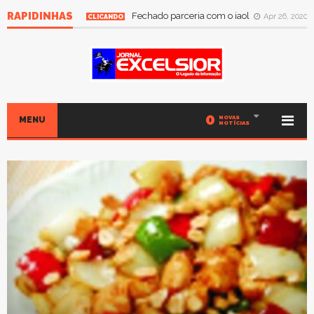
RAPIDINHAS
Fechado parceria com o iaol
Apr 26, 2020
CLICANDO
0
NOVAS
MENU
NOTÍCIAS