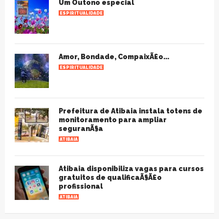
Um Outono especial
ESPIRITUALIDADE
Amor, Bondade, CompaixÃ£o...
ESPIRITUALIDADE
Prefeitura de Atibaia instala totens de
monitoramento para ampliar
seguranÃ§a
ATIBAIA
Atibaia disponibiliza vagas para cursos
gratuitos de qualificaÃ§Ã£o
profissional
ATIBAIA