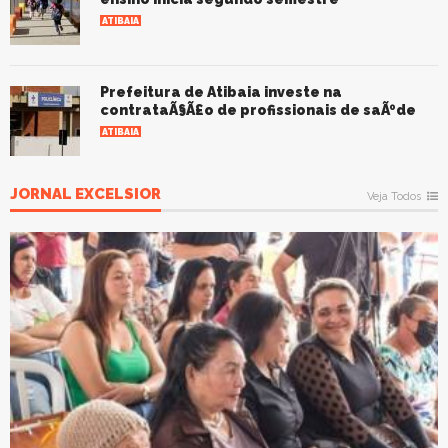
ATIBAIA
Prefeitura de Atibaia investe na
contrataÃ§Ã£o de profissionais de saÃºde
ATIBAIA
JORNAL EXCELSIOR
Veja Todos