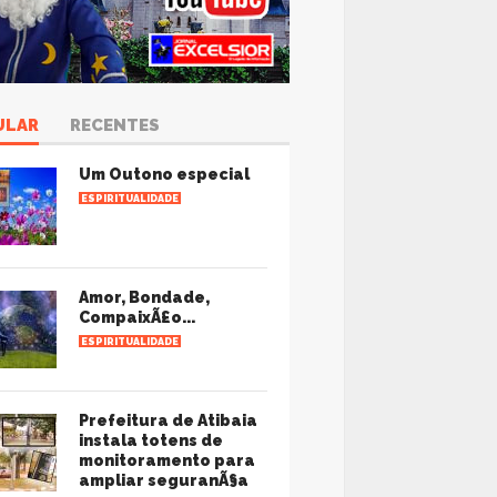
ULAR
RECENTES
Um Outono especial
ESPIRITUALIDADE
Amor, Bondade,
CompaixÃ£o...
ESPIRITUALIDADE
Prefeitura de Atibaia
instala totens de
monitoramento para
ampliar seguranÃ§a