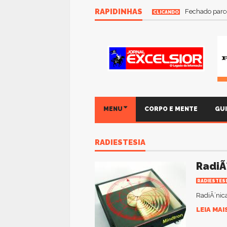
RAPIDINHAS
Fechado parce
CLICANDO
MENU
CORPO E MENTE
GU
RADIESTESIA
RadiÃ
RADIESTES
RadiÃ´nic
LEIA MAI