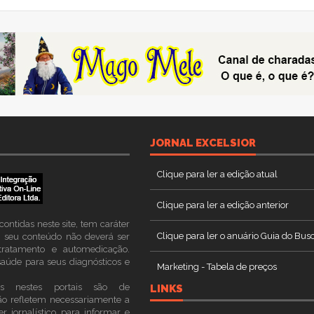
VIEW ALL PHOTOS
VIEW ALL PHOTOS
JORNAL EXCELSIOR
Clique para ler a edição atual
Clique para ler a edição anterior
ontidas neste site, tem caráter
Clique para ler o anuário Guia do Bus
 O seu conteúdo não deverá ser
totratamento e automedicação.
aúde para seus diagnósticos e
Marketing - Tabela de preços
as nestes portais são de
LINKS
ão refletem necessariamente a
r jornalístico para informar e