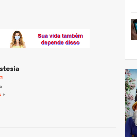
stesia
IA
a
S