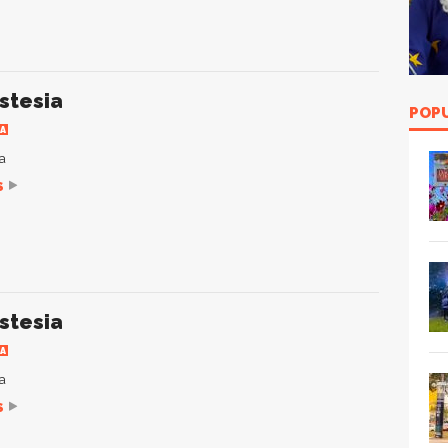
stesia
POP
IA
a
S
stesia
IA
a
S