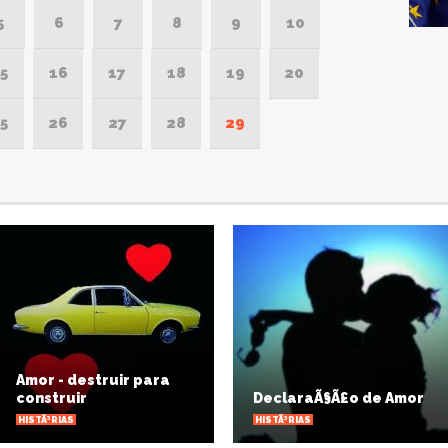
5
6
7
8
9
10
5
16
17
18
19
20
5
26
27
28
29
mor - destruir para
construir
DeclaraÃ§Ã£o de Amor
ISTÃ³RIAS
HISTÃ³RIAS