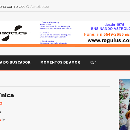
ria com o iaol
Apr 26, 2020
IA DO BUSCADOR
MOMENTOS DE AMOR
´nica
IA
a
S