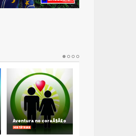
Profissionais de saÃºd
passarÃ£o a notificar
forma crÃ´nica de
Aventura no coraÃ§Ã£o
doenÃ§a de Chagas
HISTÃ³RIAS
SAÃºDE