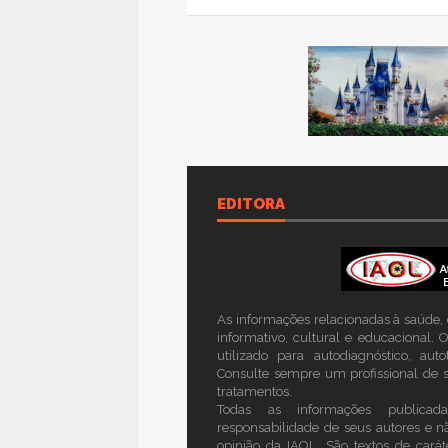
VIEW ALL PHOTOS
EDITORA
As informações relacionadas à saúde, c
informativo, cultural e educacional.
utilizado para autodiagnóstico, au
Consulte sempre um profissional de s
tratamentos.
Todas as informações publicad
responsabilidade de seus autores e n
opinião da IAOL. São textos de caráte