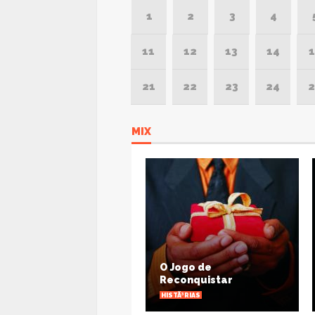
1
2
3
4
11
12
13
14
1
21
22
23
24
2
MIX
O Jogo de
A
Reconquistar
HISTÃ³RIAS
H