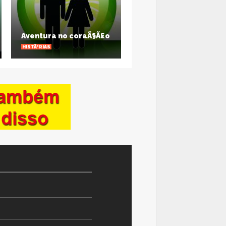
Cinco maneiras de
superar o desgaste
ntura no coraÃ§Ã£o
das relaÃ§Ãµes a dois
³RIAS
ARTIGOS
W ALL PHOTOS
VIEW ALL PHOTOS