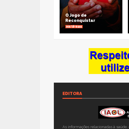
O Jogo de
Amor - 
Reconquistar
constru
HISTÃ³RIAS
HISTÃ³RIAS
VIEW ALL PHOTOS
VIEW A
EDITORA
As informações relacionadas à saúde, c