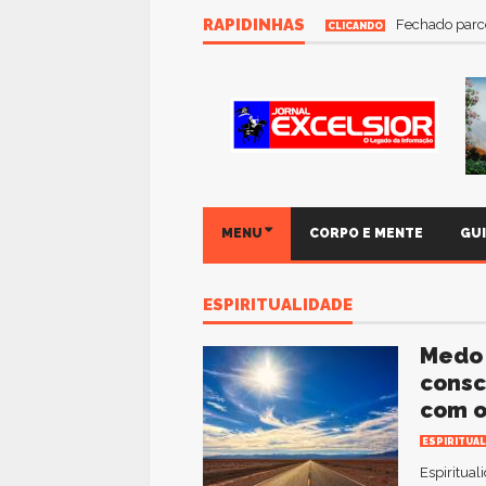
RAPIDINHAS
Fechado parce
CLICANDO
MENU
CORPO E MENTE
GU
ESPIRITUALIDADE
Medo 
consc
com o
ESPIRITUAL
Espiritual