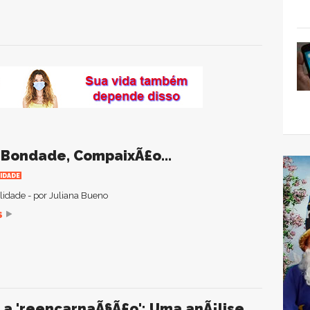
 Bondade, CompaixÃ£o...
IDADE
ualidade - por Juliana Bueno
S
 a 'reencarnaÃ§Ã£o': Uma anÃ¡lise