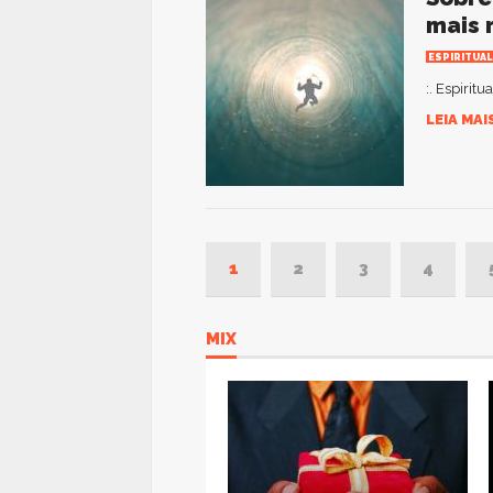
mais 
ESPIRITUAL
:. Espirit
LEIA MAI
1
2
3
4
MIX