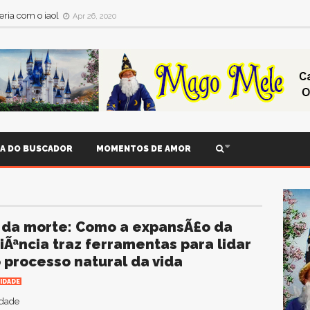
ria com o iaol
Apr 26, 2020
IA DO BUSCADOR
MOMENTOS DE AMOR
da morte: Como a expansÃ£o da
iÃªncia traz ferramentas para lidar
 processo natural da vida
IDADE
idade