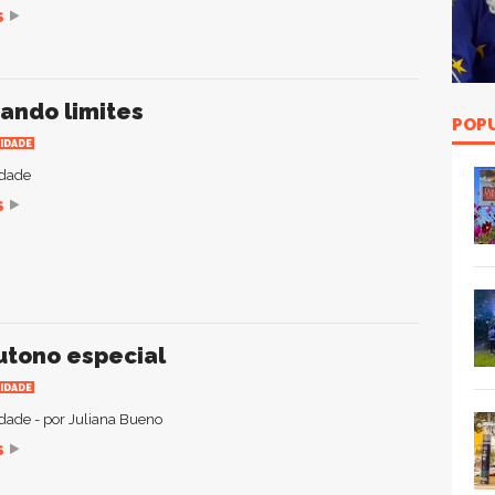
S
ando limites
POP
IDADE
idade
S
tono especial
IDADE
idade - por Juliana Bueno
S