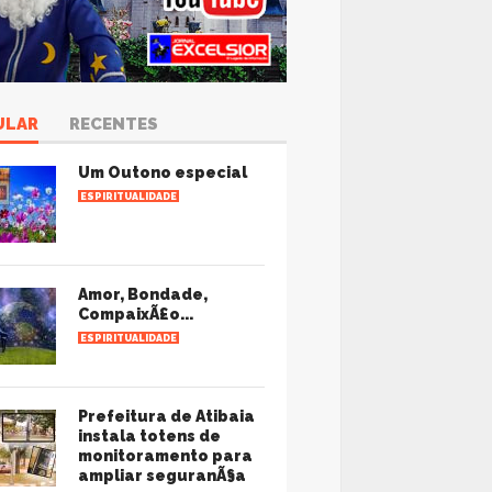
ULAR
RECENTES
Um Outono especial
ESPIRITUALIDADE
Amor, Bondade,
CompaixÃ£o...
ESPIRITUALIDADE
Prefeitura de Atibaia
instala totens de
monitoramento para
ampliar seguranÃ§a