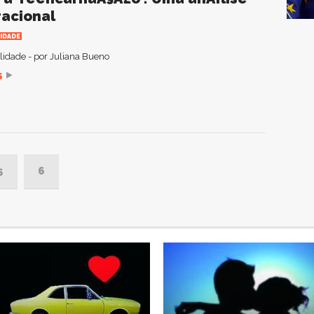
racional
IDADE
ualidade - por Juliana Bueno
S
5
6