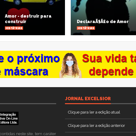
destruir para
ir
DeclaraÃ§Ã£o de Amor
Ave
HISTÃ³RIAS
HISTÃ
LL PHOTOS
VIEW ALL PHOTOS
VIE
JORNAL EXCELSIOR
Clique para ler a edição atual
Clique para ler a edição anterior
ontidas neste site, tem caráter