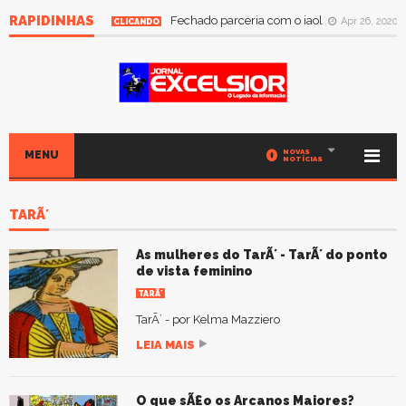
RAPIDINHAS
Fechado parceria com o iaol
Apr 26, 2020
CLICANDO
0
NOVAS
MENU
NOTÍCIAS
TARÃ´
As mulheres do TarÃ´ - TarÃ´ do ponto
de vista feminino
TARÃ´
TarÃ´ - por Kelma Mazziero
LEIA MAIS
O que sÃ£o os Arcanos Maiores?