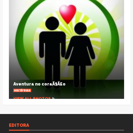
A pandemia que desnuda um planeta
agonizante
ARTIGOS
VIEW ALL PHOTOS
EDITORA