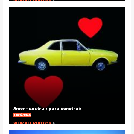
Joelho estalando, por que isso acontece?
SAÃºDE
VIEW ALL PHOTOS