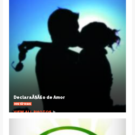
HÃ¡ um sÃ©culo a gripe espanhola mudou o
mundo
ARTIGOS
VIEW ALL PHOTOS