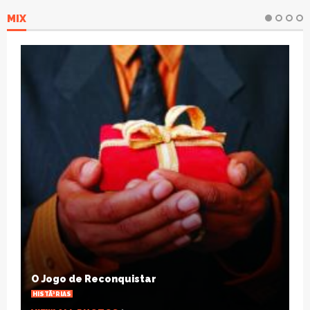
MIX
Natal SolidÃ¡rio: escola arrecadarÃ¡
brinquedos para crianÃ§as carentes
OUTRAS NOTÃ­CIAS
VIEW ALL PHOTOS