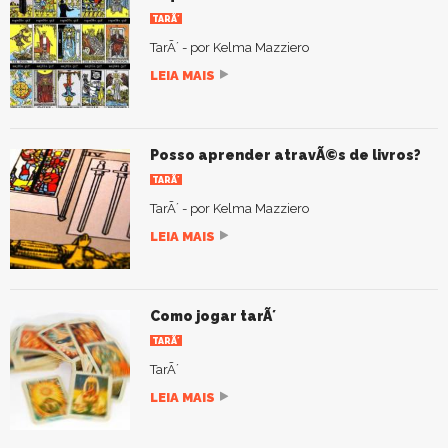
TARÃ´
TarÃ´ - por Kelma Mazziero
LEIA MAIS
Posso aprender atravÃ©s de livros?
TARÃ´
TarÃ´ - por Kelma Mazziero
LEIA MAIS
Como jogar tarÃ´
TARÃ´
TarÃ´
LEIA MAIS