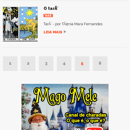
O tarÃ´
TARÃ´
TarÃ´ - por TÃ¢nia Mara Fernandes
LEIA MAIS
1
2
3
4
5
6