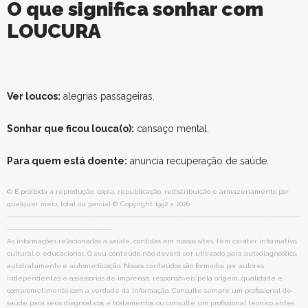
O que significa sonhar com
LOUCURA
Ver loucos:
alegrias passageiras.
Sonhar que ficou louca(o):
cansaço mental.
Para quem está doente:
anuncia recuperação de saúde.
© É proibida a reprodução, cópia, republicação, redistribuição e armazenamento por
qualquer meio, total ou parcial © Copyright 1992 a 2026
-----------------------------------------------------------------------------------------------------------
--------------------------------------
As informações relacionadas à saúde, contidas em nossos sites, tem caráter informativo,
cultural e educacional. O seu conteúdo não deverá ser utilizado para autodiagnóstico,
autotratamento e automedicação. Nossos conteúdos são formados por autores
independentes e assessorias de imprensa, responsáveis pela origem, qualidade e
comprometimento com a verdade da informação. Consulte sempre um profissional de
saúde para seus diagnósticos e tratamentos ou consulte um profissional técnico antes