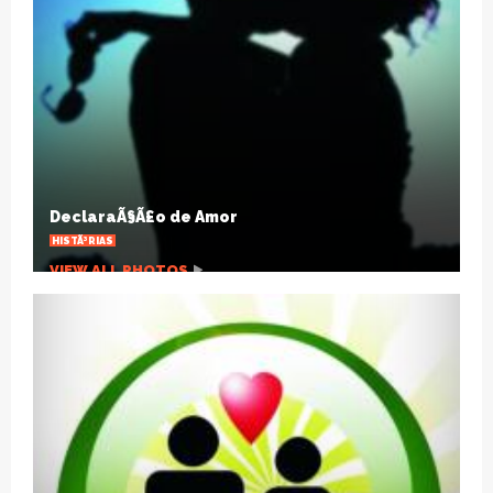
Na contramÃ£o dos fÃ¡rmacos: homeopatia,
cura e prevenÃ§Ã£o
CULTURA
VIEW ALL PHOTOS