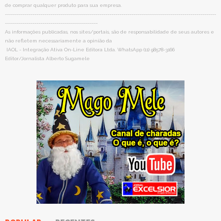
de comprar qualquer produto para sua empresa.
-----------------------------------------------------------------------------------------------------------
-----------------------------------------------
As informações publicadas, nos sites/portais, são de responsabilidade de seus autores e
não refletem necessariamente a opinião da
IAOL - Integração Ativa On-Line Editora Ltda. WhatsApp (11) 98578-3166
Editor/Jornalista Alberto Sugamele