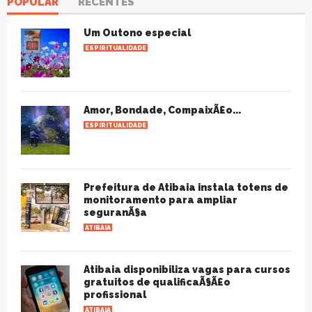
POPULAR
RECENTES
Um Outono especial
ESPIRITUALIDADE
Amor, Bondade, CompaixÃ£o...
ESPIRITUALIDADE
Prefeitura de Atibaia instala totens de
monitoramento para ampliar
seguranÃ§a
ATIBAIA
Atibaia disponibiliza vagas para cursos
gratuitos de qualificaÃ§Ã£o
profissional
ATIBAIA