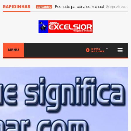
RAPIDINHAS
Fechado parceria com o iaol
Apr 26, 2020
CLICANDO
0
NOVAS
MENU
NOTÍCIAS