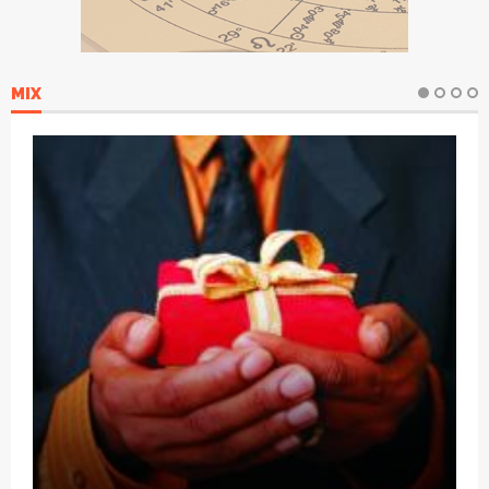
MIX
Natal SolidÃ¡rio: escola arrecadarÃ¡
brinquedos para crianÃ§as carentes