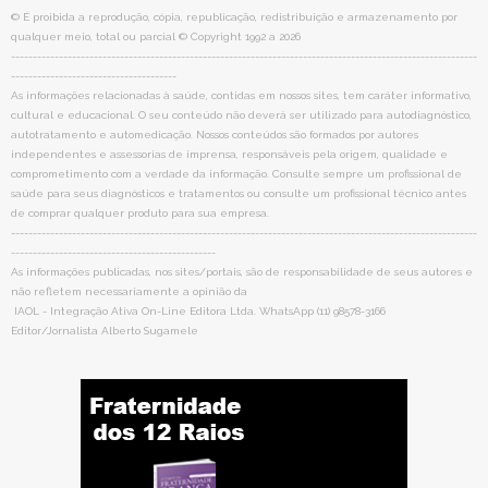
© É proibida a reprodução, cópia, republicação, redistribuição e armazenamento por
qualquer meio, total ou parcial © Copyright 1992 a 2026
-----------------------------------------------------------------------------------------------------------
--------------------------------------
As informações relacionadas à saúde, contidas em nossos sites, tem caráter informativo,
cultural e educacional. O seu conteúdo não deverá ser utilizado para autodiagnóstico,
autotratamento e automedicação. Nossos conteúdos são formados por autores
independentes e assessorias de imprensa, responsáveis pela origem, qualidade e
comprometimento com a verdade da informação. Consulte sempre um profissional de
saúde para seus diagnósticos e tratamentos ou consulte um profissional técnico antes
de comprar qualquer produto para sua empresa.
-----------------------------------------------------------------------------------------------------------
-----------------------------------------------
As informações publicadas, nos sites/portais, são de responsabilidade de seus autores e
não refletem necessariamente a opinião da
IAOL - Integração Ativa On-Line Editora Ltda. WhatsApp (11) 98578-3166
Editor/Jornalista Alberto Sugamele