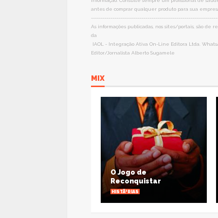
informação. Consulte sempre um profissional de saúde
antes de comprar qualquer produto para sua empres
-----------------------------------------------------------------
As informações publicadas, nos sites/portais, são de
da
IAOL - Integração Ativa On-Line Editora Ltda. WhatsAp
Editor/Jornalista Alberto Sugamele
MIX
O Jogo de
Amor - 
Reconquistar
constru
HISTÃ³RIAS
HISTÃ³RIAS
VIEW ALL PHOTOS
VIEW A