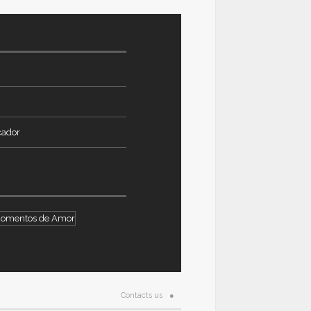
cador
omentos de Amor
Contacts us