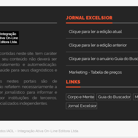
JORNAL EXCELSIOR
Clique para ler a edição atual
Clique para ler a edição anterior
ontidas neste site, tem caráter
Clique para ler o anuário Guia do Bus
 O seu conteúdo não deverá ser
totratamento e automedicação.
aúde para seus diagnósticos e
Marketing - Tabela de preços
as nestes portais são de
LINKS
ão refletem necessariamente a
r jornalístico para informar e
Corpo e Mente
Guia do Buscador
M
or instituições de terceiros,
ecializados independentes.
Jornal Excelsior
ados IAOL - Integração Ativa On-Line Editora Ltda.