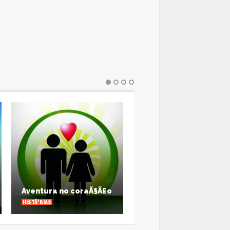
Natal SolidÃ¡rio:
escola arrecadarÃ¡
brinquedos para
ntura no coraÃ§Ã£o
crianÃ§as carentes
³RIAS
OUTRAS NOTÃ­CIAS
W ALL PHOTOS
VIEW ALL PHOTOS