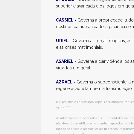
superior e avançada e os jogos em gera
CASSIEL -
Governa a propriedade, tudo 
destinos da humanidade, a paciência e a
URIEL -
Governa as forças mágicas, as m
e as crises matrimoniais.
ASARIEL -
Governa a clarividência, os a
viciados em geral.
AZRAEL -
Governa o subconsciente, a mo
regeneração e também a transmutação.
© É proibida a reprodução, cópia, republicação, redi
1992 a 2026
-----------------------------------------------------------------
As informações relacionadas à saúde, contidas em noss
não deverá ser utilizado para autodiagnóstico, auto
independentes e assessorias de imprensa, responsá