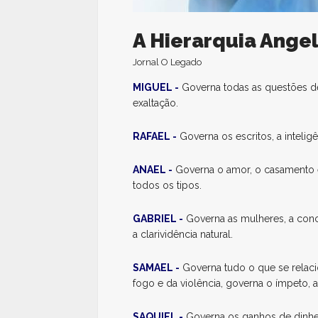
A Hierarquia Angel
Jornal O Legado
MIGUEL -
Governa todas as questões de a
exaltação.
RAFAEL -
Governa os escritos, a inteligê
ANAEL -
Governa o amor, o casamento e 
todos os tipos.
GABRIEL -
Governa as mulheres, a concepç
a clarividência natural.
SAMAEL -
Governa tudo o que se relac
fogo e da violência, governa o ímpeto, a
SAQUIEL -
Governa os ganhos de dinheir