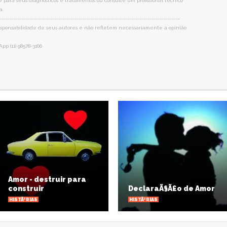
 para seus diagnósticos e tratamentos ou consulte um profissional técnico
a.
-----------------------------------------------------------------------------------------
 responsabilidade de seus autores e não refletem necessariamente a opinião
p (11) 98578-3166
destruir para
ir
DeclaraÃ§Ã£o de Amor
Ave
HISTÃ³RIAS
HISTÃ
LL PHOTOS
VIEW ALL PHOTOS
VIE