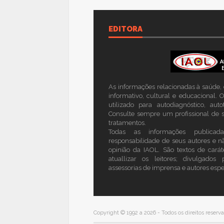
EDITORA
As informações relacionadas à saúde, c
informativo, cultural e educacional.
utilizado para autodiagnóstico, au
Consulte sempre um profissional de s
tratamentos.
Todas as informações publicad
responsabilidade de seus autores e n
opinião da IAOL. São textos de caráte
atuallizar os leitores; divulgados p
assessorias de imprensa e autores esp
Copyright © 1992 a 2026 - Todos os direitos reserv