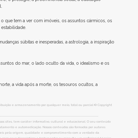
l.
o que tem a ver com imóveis, os assuntos cármicos, os
 estabilidade.
udanças súbitas e inesperadas, a astrologia, a inspiração
ssuntos do mar, o lado oculto da vida, o idealismo e os
rte, a vida após a morte, os tesouros ocultos, a
stribuição e armazenamento por qualquer meio, total ou parcial © Copyright
--------------------------------------------------------------------------------
os sites, tem caráter informativo, cultural e educacional. O seu conteúdo
tratamento e automedicação. Nossos conteúdos são formados por autores
veis pela origem, qualidade e comprometimento com a verdade da