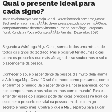
Qual o presente ideal para
cada signo?
Texto colaboraÃ§Ã£o de Maju Canzi - www.facebook.com/majucanzi -
Bacharel em administraÃ§Ã£o de empresas, estuda sobre mistÃ©rios,
comportamento e desenvolvimento humano. AstrÃ³loga, Terapeuta
floral, Kundalini Yoga e ConstelaÃ§Ã£o Familiar. Dezembro 2018
Segundo a Astróloga Maju Canzi, somos todos uma mistura de
todos os signos do zodíaco. Mas é possível ter algumas dicas
sobre os presentes que mais vão agradar, se soubermos o sol e
o ascendente da pessoa.
Conhecer o sol e o ascendente da pessoa diz muito dela, afirma
a Astróloga Maju Canzi. “O sol é o modo como pensamos, como
encaramos o mundo. Já o ascendente é a nossa aparência, como
nos comportamos e nos relacionamos com o mundo”. Para ela,
entender esses dois signos pode dar dicas preciosas na hora de
escolher o presente de natal da pessoa amada, do amigo-
secreto e muito mais. Confira o que a Maju separou para ajudar