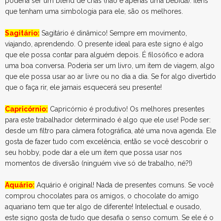
poderia ser um blend de chás (não é apenas uma bebida). Itens
que tenham uma simbologia para ele, são os melhores.
Sagitário:
Sagitário é dinâmico! Sempre em movimento,
viajando, aprendendo. O presente ideal para este signo é algo
que ele possa contar para alguém depois. É filosófico e adora
uma boa conversa. Poderia ser um livro, um item de viagem, algo
que ele possa usar ao ar livre ou no dia a dia. Se for algo divertido
que o faça rir, ele jamais esquecerá seu presente!
Capricórnio:
Capricórnio é produtivo! Os melhores presentes
para este trabalhador determinado é algo que ele use! Pode ser:
desde um filtro para câmera fotográfica, até uma nova agenda. Ele
gosta de fazer tudo com excelência, então se você descobrir o
seu hobby, pode dar a ele um item que possa usar nos
momentos de diversão (ninguém vive só de trabalho, né?!)
Aquário:
Aquário é original! Nada de presentes comuns. Se você
comprou chocolates para os amigos, o chocolate do amigo
aquariano tem que ter algo de diferente! Intelectual e ousado,
este signo gosta de tudo que desafia o senso comum. Se ele é o