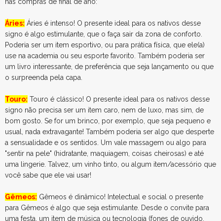
nas compras de final de ano:
Áries:
Áries é intenso! O presente ideal para os nativos desse
signo é algo estimulante, que o faça sair da zona de conforto.
Poderia ser um item esportivo, ou para prática física, que ele(a)
use na academia ou seu esporte favorito. Também poderia ser
um livro interessante, de preferência que seja lançamento ou que
o surpreenda pela capa.
Touro:
Touro é clássico! O presente ideal para os nativos desse
signo não precisa ser um item caro, nem de luxo, mas sim, de
bom gosto. Se for um brinco, por exemplo, que seja pequeno e
usual, nada extravagante! Também poderia ser algo que desperte
a sensualidade e os sentidos. Um vale massagem ou algo para
"sentir na pele" (hidratante, maquiagem, coisas cheirosas) e até
uma lingerie. Talvez, um vinho tinto, ou algum item/acessório que
você sabe que ele vai usar!
Gêmeos:
Gêmeos é dinâmico! Intelectual e social o presente
para Gêmeos é algo que seja estimulante. Desde o convite para
uma festa, um item de música ou tecnologia (fones de ouvido,