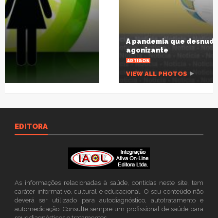
A pandemia que desnuda um planeta
agonizante
ARTIGOS
VIEW ALL PHOTOS
EDITORA
As informações relacionadas à saúde, contidas neste site, tem
caráter informativo, cultural e educacional. O seu conteúdo não
deverá ser utilizado para autodiagnóstico, autotratamento e
automedicação. Consulte sempre um profissional de saúde para
seus diagnósticos e tratamentos.