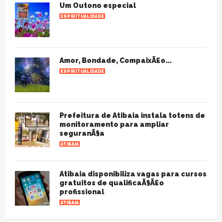
Um Outono especial
ESPIRITUALIDADE
Amor, Bondade, CompaixÃ£o...
ESPIRITUALIDADE
Prefeitura de Atibaia instala totens de
monitoramento para ampliar
seguranÃ§a
ATIBAIA
Atibaia disponibiliza vagas para cursos
gratuitos de qualificaÃ§Ã£o
profissional
ATIBAIA