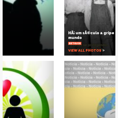
HÃ¡ um sÃ©culo a gripe espanhola mudou o
mundo
ARTIGOS
VIEW ALL PHOTOS