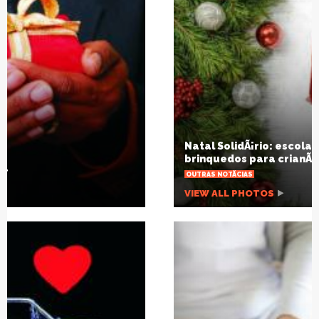
Natal SolidÃ¡rio: escola arrecadarÃ¡
brinquedos para crianÃ§as carentes
OUTRAS NOTÃ­CIAS
VIEW ALL PHOTOS