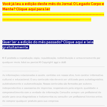
Você já leu a edição deste mês do Jornal O Legado Corpo e
Mente? Clique aqui para ler
-----------------------------------------------------------------------
------------------------------------------------------
--------
Quer ler a edição do mês passado? Clique aqui e leia
gratuitamente.
© É proibida a reprodução, cópia, republicação, redistribuição e armazenamento por
qualquer meio, total ou parcial © Copyright 1992 a 2026
-----------------------------------------------------------------------------------------------------------
--------------------------------------
As informações relacionadas à saúde, contidas em nossos sites, tem caráter informativo,
cultural e educacional. O seu conteúdo não deverá ser utilizado para autodiagnóstico,
autotratamento e automedicação. Nossos conteúdos são formados por autores
independentes e assessorias de imprensa, responsáveis pela origem, qualidade e
comprometimento com a verdade da informação. Consulte sempre um profissional de
saúde para seus diagnósticos e tratamentos ou consulte um profissional técnico antes
de comprar qualquer produto para sua empresa.
-----------------------------------------------------------------------------------------------------------