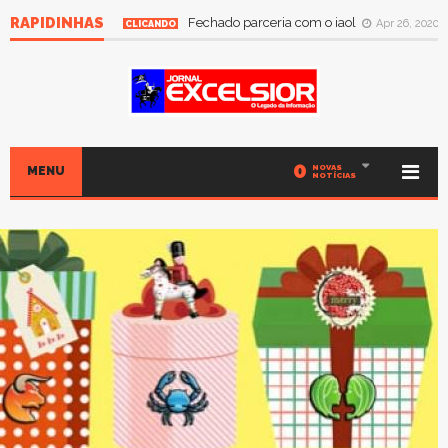
RAPIDINHAS
Fechado parceria com o iaol
Apr 26, 2020
CLICANDO
0
NOVAS
MENU
NOTÍCIAS