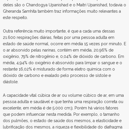
deles são o Chandogya Upanishad e o Maitri Upanishad, todavia o
Gheranda Samhita também traz informações muito relevantes a
este respeito.
Outra referência muito importante, é que a cada uma dessas
21.600 respirações diárias, feitas por uma pessoa adulta em
estado de saúde normal, ocorre em média 15 vezes por minuto. E
o ar absorvido pelas narinas, contém em média, 20,96% de
oxigênio, 79% de nitrogênio e, 0,04% de dióxido de carbono. Em
média, 4,94% do oxigênio é absorvido para limpar o sangue e o
restante 16,02% é misturado de forma eletro química com o
dióxido de carbono e exalado pelo processo de sístole e
diástole.
A capacidade vital cúbica de ar ou volume cúbico de ar, em uma
pessoa adulta e saudável e que tenha uma respiração correta ou
excelente, em média é de 5.000 cm3. Porém há vários fatores
que podem influenciar nesta medida. Por exemplo, o tamanho
dos pulmões, o estado de saúde dos mesmos, a elasticidade e
lubrificação dos mesmos, a riqueza e flexibilidade do diafragma