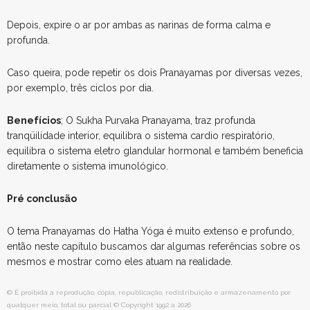
Depois, expire o ar por ambas as narinas de forma calma e
profunda.
Caso queira, pode repetir os dois Pranayamas por diversas vezes,
por exemplo, três ciclos por dia.
Benefícios
; O Sukha Purvaka Pranayama, traz profunda
tranqüilidade interior, equilibra o sistema cardio respiratório,
equilibra o sistema eletro glandular hormonal e também beneficia
diretamente o sistema imunológico.
Pré conclusão
O tema Pranayamas do Hatha Yóga é muito extenso e profundo,
então neste capítulo buscamos dar algumas referências sobre os
mesmos e mostrar como eles atuam na realidade.
© É proibida a reprodução, cópia, republicação, redistribuição e armazenamento por
qualquer meio, total ou parcial © Copyright 1992 a 2026