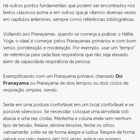
Há outros pontos fundamentais que podem ser encontrados nos
textos clássicos acima e em outros que já citamos diversas vezes
em capítulos anteriores, sempre como referências bibliográficas.
Voltando aos Pranayamas, quando se começa a praticar o Hatha
Yóga, o ideal é começar pelos Pranayamas primários e com bom
senso, ponderação e moderação. Por exemplo, usar um “tempo”
de referência para cada fase respiratória que não seja elevado,
além da capacidade respiratória da pessoa.
Exemplificando com um Pranayama primário chamado
Dvi
Pranayama
ou Pranayama de dois tempos ou dois ciclos de
respiração simples, sendo;
Sente em uma postura confortável em um local confortável e se
possível silencioso. Se necessitar, coloque uma almofada sob
abacia e uma nas costas. Mantenha a coluna ereta sem nenhum
tipo de tensão. Relaxe, elimine tensões, feche os olhos
calmamente, solte-se de forma alegre e lúdica. Respire de forma
natural por pelo menos dez (10) vezes, este é um número