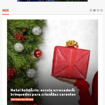
MIX
Natal SolidÃ¡rio: escola arrecadarÃ¡
brinquedos para crianÃ§as carentes
OUTRAS NOTÃ­CIAS