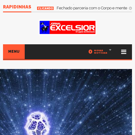
RAPIDINHAS
Fechado parceria com o iaol
Apr 26, 2020
CLICANDO
0
NOVAS
MENU
NOTÍCIAS