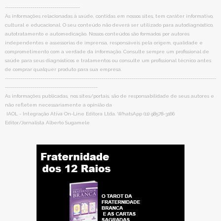
--------------------------------------
As informações relacionadas à saúde, contidas em nossos sites, tem caráter informativo,
cultural e educacional. O seu conteúdo não deverá ser utilizado para autodiagnóstico,
autotratamento e automedicação. Nossos conteúdos são formados por autores
independentes e assessorias de imprensa, responsáveis pela origem, qualidade e
comprometimento com a verdade da informação. Consulte sempre um profissional de
saúde para seus diagnósticos e tratamentos ou consulte um profissional técnico antes
de comprar qualquer produto para sua empresa.
-----------------------------------------------------------------------------------------------------------
-----------------------------------------------
As informações publicadas, nos sites/portais, são de responsabilidade de seus autores e
não refletem necessariamente a opinião da
IAOL - Integração Ativa On-Line Editora Ltda. WhatsApp (11) 98578-3166
Editor/Jornalista Alberto Sugamele