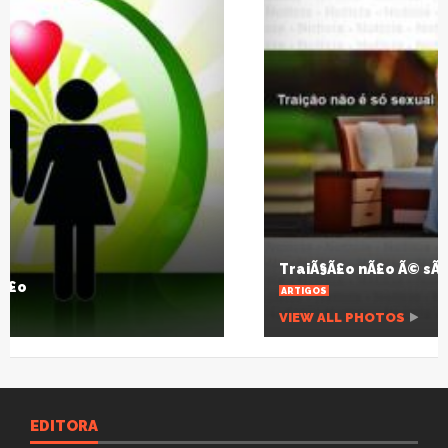
TraiÃ§Ã£o nÃ£o Ã© sÃ³ sexual
ARTIGOS
VIEW ALL PHOTOS
EDITORA