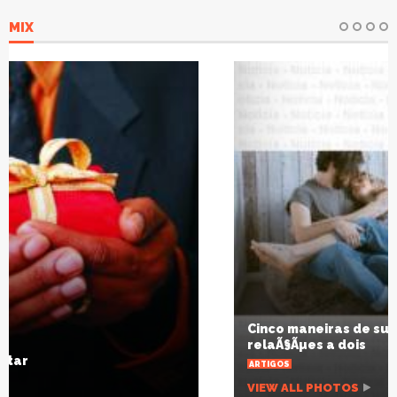
MIX
Cinco maneiras de superar o desgaste das
relaÃ§Ãµes a dois
ARTIGOS
VIEW ALL PHOTOS