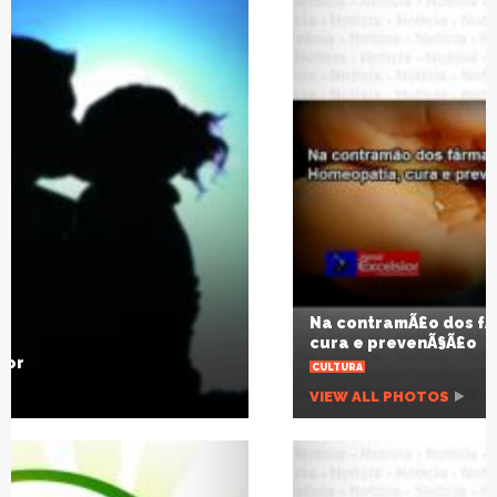
Na contramÃ£o dos fÃ¡rmacos: homeopatia,
cura e prevenÃ§Ã£o
CULTURA
VIEW ALL PHOTOS