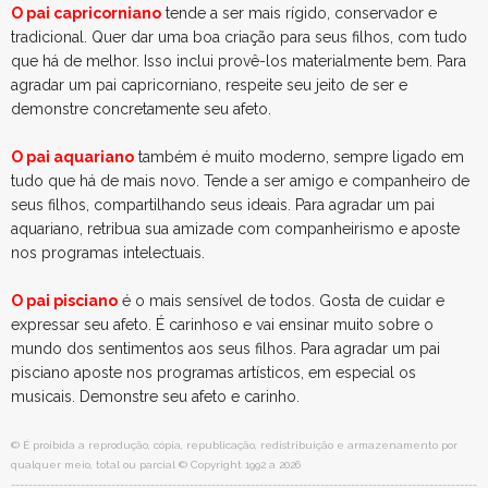
O pai capricorniano
tende a ser mais rígido, conservador e
tradicional. Quer dar uma boa criação para seus filhos, com tudo
que há de melhor. Isso inclui provê-los materialmente bem. Para
agradar um pai capricorniano, respeite seu jeito de ser e
demonstre concretamente seu afeto.
O pai aquariano
também é muito moderno, sempre ligado em
tudo que há de mais novo. Tende a ser amigo e companheiro de
seus filhos, compartilhando seus ideais. Para agradar um pai
aquariano, retribua sua amizade com companheirismo e aposte
nos programas intelectuais.
O pai pisciano
é o mais sensível de todos. Gosta de cuidar e
expressar seu afeto. É carinhoso e vai ensinar muito sobre o
mundo dos sentimentos aos seus filhos. Para agradar um pai
pisciano aposte nos programas artísticos, em especial os
musicais. Demonstre seu afeto e carinho.
© É proibida a reprodução, cópia, republicação, redistribuição e armazenamento por
qualquer meio, total ou parcial © Copyright 1992 a 2026
-----------------------------------------------------------------------------------------------------------