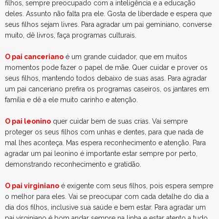
filhos, sempre preocupado com a inteligência e a educação
deles. Assunto não falta pra ele. Gosta de liberdade e espera que
seus filhos sejam livres. Para agradar um pai geminiano, converse
muito, dê livros, faça programas culturais.
O pai canceriano
é um grande cuidador, que em muitos
momentos pode fazer o papel de mãe. Quer cuidar e prover os
seus filhos, mantendo todos debaixo de suas asas. Para agradar
um pai canceriano prefira os programas caseiros, os jantares em
família e dê a ele muito carinho e atenção.
O pai leonino
quer cuidar bem de suas crias. Vai sempre
proteger os seus filhos com unhas e dentes, para que nada de
mal lhes aconteça. Mas espera reconhecimento e atenção. Para
agradar um pai leonino é importante estar sempre por perto,
demonstrando reconhecimento e gratidão.
O pai virginiano
é exigente com seus filhos, pois espera sempre
o melhor para eles. Vai se preocupar com cada detalhe do dia a
dia dos filhos, inclusive sua saúde e bem estar. Para agradar um
pai virginiano é bom andar sempre na linha e estar atento a tudo