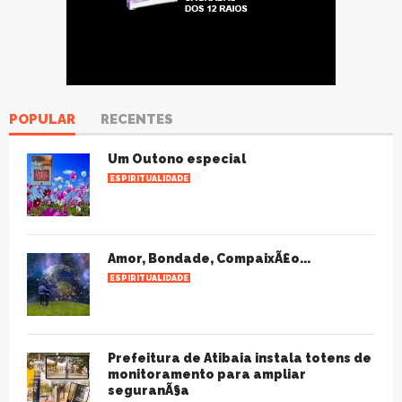
POPULAR
RECENTES
Um Outono especial
ESPIRITUALIDADE
Amor, Bondade, CompaixÃ£o...
ESPIRITUALIDADE
Prefeitura de Atibaia instala totens de
monitoramento para ampliar
seguranÃ§a