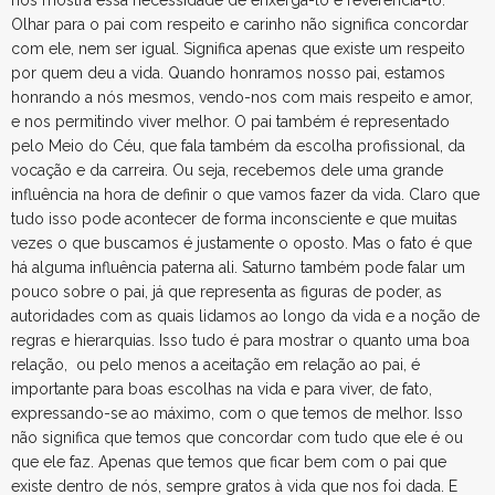
nos mostra essa necessidade de enxergá-lo e reverenciá-lo.
Olhar para o pai com respeito e carinho não significa concordar
com ele, nem ser igual. Significa apenas que existe um respeito
por quem deu a vida. Quando honramos nosso pai, estamos
honrando a nós mesmos, vendo-nos com mais respeito e amor,
e nos permitindo viver melhor. O pai também é representado
pelo Meio do Céu, que fala também da escolha profissional, da
vocação e da carreira. Ou seja, recebemos dele uma grande
influência na hora de definir o que vamos fazer da vida. Claro que
tudo isso pode acontecer de forma inconsciente e que muitas
vezes o que buscamos é justamente o oposto. Mas o fato é que
há alguma influência paterna ali. Saturno também pode falar um
pouco sobre o pai, já que representa as figuras de poder, as
autoridades com as quais lidamos ao longo da vida e a noção de
regras e hierarquias. Isso tudo é para mostrar o quanto uma boa
relação, ou pelo menos a aceitação em relação ao pai, é
importante para boas escolhas na vida e para viver, de fato,
expressando-se ao máximo, com o que temos de melhor. Isso
não significa que temos que concordar com tudo que ele é ou
que ele faz. Apenas que temos que ficar bem com o pai que
existe dentro de nós, sempre gratos à vida que nos foi dada. E