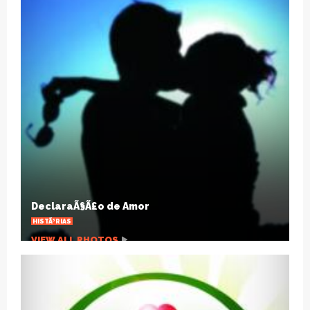
HÃ¡ um sÃ©culo a gripe espanhola mudou o
mundo
ARTIGOS
VIEW ALL PHOTOS