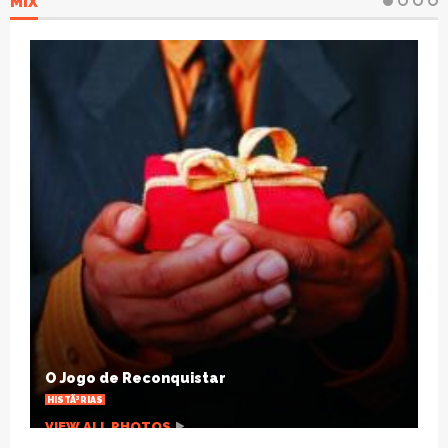
MIX
Natal SolidÃ¡rio: escola arrecadarÃ¡
brinquedos para crianÃ§as carentes
OUTRAS NOTÃ­CIAS
VIEW ALL PHOTOS