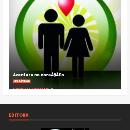
A pandemia que desnuda um planeta
agonizante
ARTIGOS
VIEW ALL PHOTOS
EDITORA