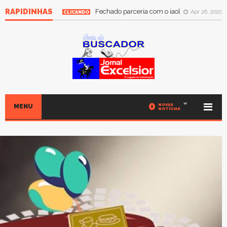
RAPIDINHAS
Fechado parceria com o iaol
Apr 26, 2020
CLICANDO
0
NOVAS
MENU
NOTÍCIAS