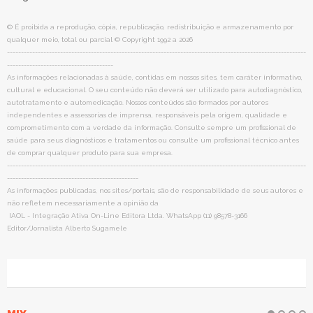
© É proibida a reprodução, cópia, republicação, redistribuição e armazenamento por
qualquer meio, total ou parcial © Copyright 1992 a 2026
-----------------------------------------------------------------------------------------------------------
--------------------------------------
As informações relacionadas à saúde, contidas em nossos sites, tem caráter informativo,
cultural e educacional. O seu conteúdo não deverá ser utilizado para autodiagnóstico,
autotratamento e automedicação. Nossos conteúdos são formados por autores
independentes e assessorias de imprensa, responsáveis pela origem, qualidade e
comprometimento com a verdade da informação. Consulte sempre um profissional de
saúde para seus diagnósticos e tratamentos ou consulte um profissional técnico antes
de comprar qualquer produto para sua empresa.
-----------------------------------------------------------------------------------------------------------
-----------------------------------------------
As informações publicadas, nos sites/portais, são de responsabilidade de seus autores e
não refletem necessariamente a opinião da
IAOL - Integração Ativa On-Line Editora Ltda. WhatsApp (11) 98578-3166
Editor/Jornalista Alberto Sugamele