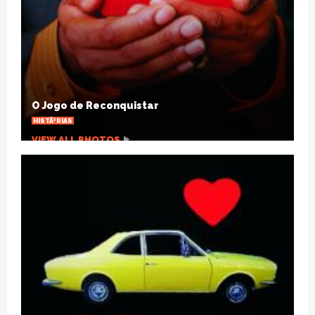
Natal SolidÃ¡rio: escola arrecadarÃ¡
brinquedos para crianÃ§as carentes
OUTRAS NOTÃ­CIAS
VIEW ALL PHOTOS