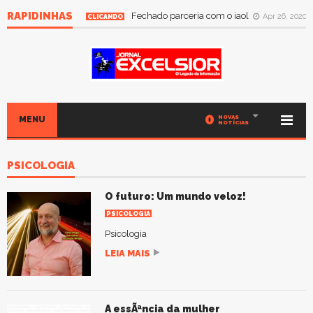
RAPIDINHAS
Fechado parceria com o iaol
Apr 26, 2020
CLICANDO
0
NOVAS
MENU
NOTÍCIAS
PSICOLOGIA
O futuro: Um mundo veloz!
PSICOLOGIA
Psicologia
LEIA MAIS
A essÃªncia da mulher