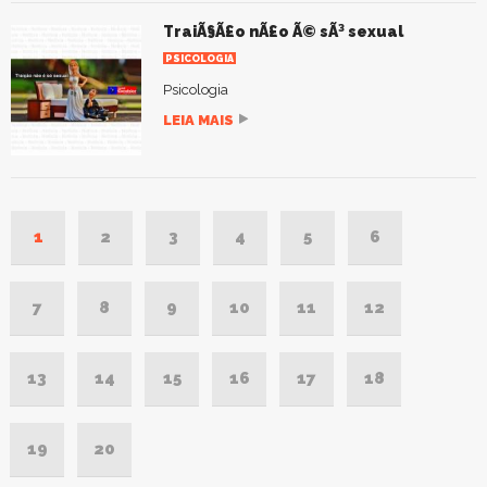
TraiÃ§Ã£o nÃ£o Ã© sÃ³ sexual
PSICOLOGIA
Psicologia
LEIA MAIS
1
2
3
4
5
6
7
8
9
10
11
12
13
14
15
16
17
18
19
20