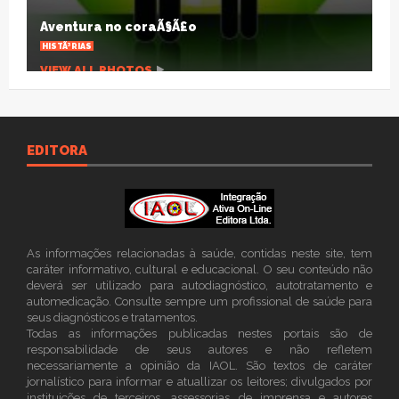
agonizante
ARTIGOS
VIEW ALL PHOTOS
EDITORA
As informações relacionadas à saúde, contidas neste site, tem
caráter informativo, cultural e educacional. O seu conteúdo não
deverá ser utilizado para autodiagnóstico, autotratamento e
automedicação. Consulte sempre um profissional de saúde para
seus diagnósticos e tratamentos.
Todas as informações publicadas nestes portais são de
responsabilidade de seus autores e não refletem
necessariamente a opinião da IAOL. São textos de caráter
jornalístico para informar e atuallizar os leitores; divulgados por
instituições de terceiros, assessorias de imprensa e autores