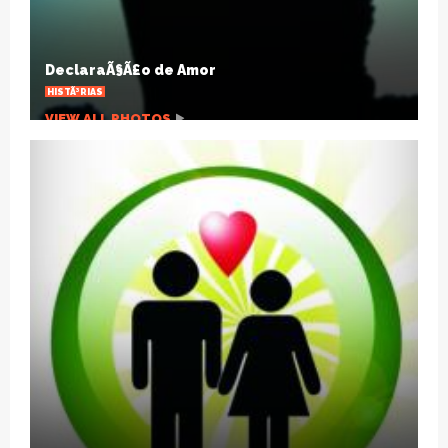
HÃ¡ um sÃ©culo a gripe espanhola mudou o
mundo
ARTIGOS
VIEW ALL PHOTOS
A pandemia que desnuda um planeta