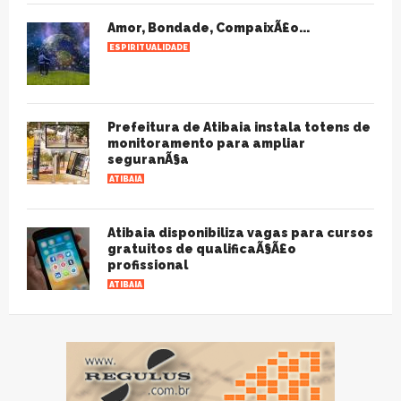
Amor, Bondade, CompaixÃ£o...
ESPIRITUALIDADE
Prefeitura de Atibaia instala totens de
monitoramento para ampliar
seguranÃ§a
ATIBAIA
Atibaia disponibiliza vagas para cursos
gratuitos de qualificaÃ§Ã£o
profissional
ATIBAIA