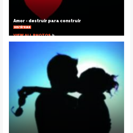
Hipnoterapia x Ansiedade
SAÃºDE
VIEW ALL PHOTOS
Na contramÃ£o dos fÃ¡rmacos: homeopatia,