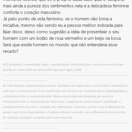
mais ainda a pureza dos sentimentos nela e a delicadeza feminina
conforta o coração masculino.
Já pelo ponto de vista feminino, se o homem não toma a
iniciativa, mesmo não sendo eu a pessoa melhor indicada para
falar disso, deixo como sugestão a idéia de presentear o seu
homem com um botão de rosa vermelho e um beijo na boca.
Será que existe homem no mundo que não entenderia esse
recado?
© É proibida a reprodução, cópia, republicação, redistribuição e armazenamento por
qualquer meio, total ou parcial © Copyright 1992 a 2026
-----------------------------------------------------------------------------------------------------------
--------------------------------------
As informações relacionadas à saúde, contidas em nossos sites, tem caráter informativo,
cultural e educacional. O seu conteúdo não deverá ser utilizado para autodiagnóstico,
autotratamento e automedicação. Nossos conteúdos são formados por autores
independentes e assessorias de imprensa, responsáveis pela origem, qualidade e
comprometimento com a verdade da informação. Consulte sempre um profissional de
saúde para seus diagnósticos e tratamentos ou consulte um profissional técnico antes
de comprar qualquer produto para sua empresa.
-----------------------------------------------------------------------------------------------------------
-----------------------------------------------