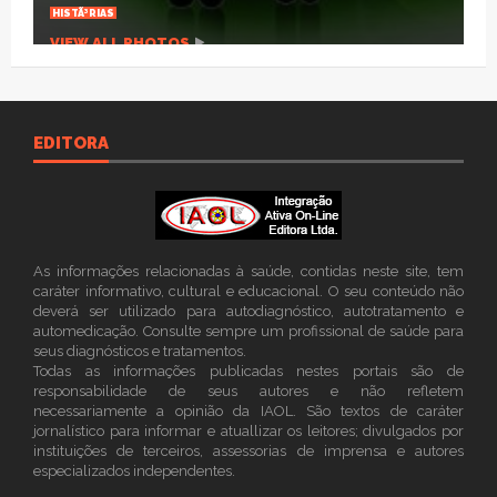
VIEW ALL PHOTOS
EDITORA
As informações relacionadas à saúde, contidas neste site, tem
caráter informativo, cultural e educacional. O seu conteúdo não
deverá ser utilizado para autodiagnóstico, autotratamento e
automedicação. Consulte sempre um profissional de saúde para
seus diagnósticos e tratamentos.
Todas as informações publicadas nestes portais são de
responsabilidade de seus autores e não refletem
necessariamente a opinião da IAOL. São textos de caráter
jornalístico para informar e atuallizar os leitores; divulgados por
instituições de terceiros, assessorias de imprensa e autores
especializados independentes.