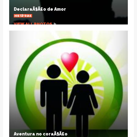
cura e prevenÃ§Ã£o
CULTURA
VIEW ALL PHOTOS
TraiÃ§Ã£o nÃ£o Ã© sÃ³ sexual
ARTIGOS