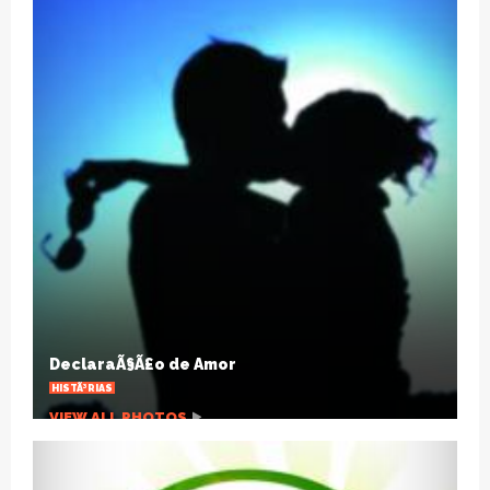
Na contramÃ£o dos fÃ¡rmacos: homeopatia,
cura e prevenÃ§Ã£o
CULTURA
VIEW ALL PHOTOS