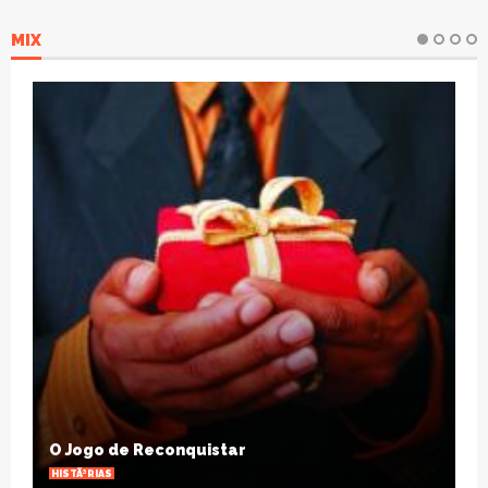
MIX
Cinco maneiras de superar o desgaste das
relaÃ§Ãµes a dois
ARTIGOS
VIEW ALL PHOTOS