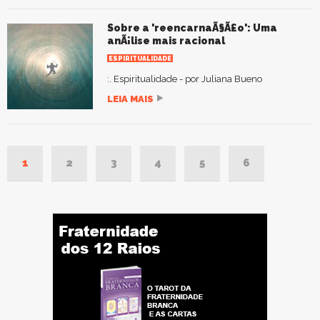
Sobre a 'reencarnaÃ§Ã£o': Uma
anÃ¡lise mais racional
ESPIRITUALIDADE
:. Espiritualidade - por Juliana Bueno
LEIA MAIS
1
2
3
4
5
6