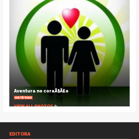
TraiÃ§Ã£o nÃ£o Ã© sÃ³ sexual
ARTIGOS
VIEW ALL PHOTOS
EDITORA