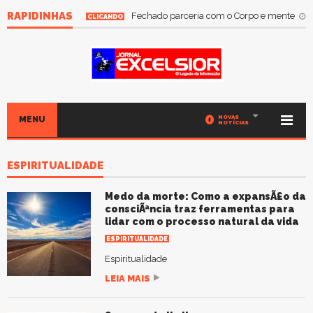
RAPIDINHAS
Fechado parceria com o Corpo e mente
A
CLICANDO
0
NOVAS
MENU
NOTÍCIAS
ESPIRITUALIDADE
Medo da morte: Como a expansÃ£o da
consciÃªncia traz ferramentas para
lidar com o processo natural da vida
ESPIRITUALIDADE
Espiritualidade
LEIA MAIS