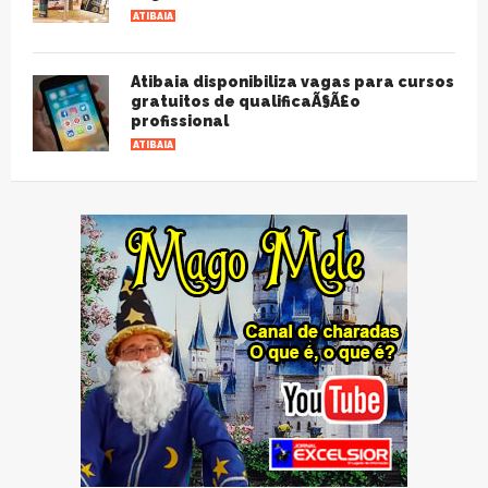
ATIBAIA
Atibaia disponibiliza vagas para cursos
gratuitos de qualificaÃ§Ã£o
profissional
ATIBAIA