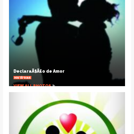
HÃ¡ um sÃ©culo a gripe espanhola mudou o
mundo
ARTIGOS
VIEW ALL PHOTOS