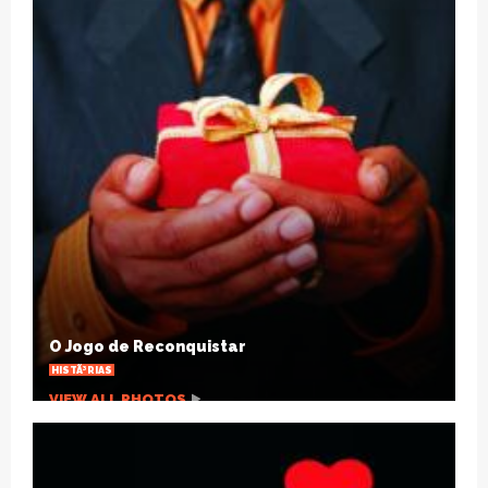
Natal SolidÃ¡rio: escola arrecadarÃ¡
brinquedos para crianÃ§as carentes
OUTRAS NOTÃ­CIAS
VIEW ALL PHOTOS