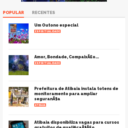
POPULAR
RECENTES
Um Outono especial
ESPIRITUALIDADE
Amor, Bondade, CompaixÃ£o...
ESPIRITUALIDADE
Prefeitura de Atibaia instala totens de
monitoramento para ampliar
seguranÃ§a
ATIBAIA
Atibaia disponibiliza vagas para cursos
gratuitos de qualificaÃ§Ã£o