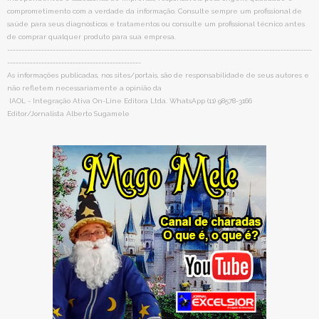
comprometimento com a verdade da informação. Consulte sempre um profissional de
saúde para seus diagnósticos e tratamentos ou consulte um profissional técnico antes
de comprar qualquer produto para sua empresa.
-----------------------------------------------------------------------------------------------------------
-----------------------------------------------
As informações publicadas, nos sites/portais, são de responsabilidade de seus autores e
não refletem necessariamente a opinião da
IAOL - Integração Ativa On-Line Editora Ltda. WhatsApp (11) 98578-3166
Editor/Jornalista Alberto Sugamele