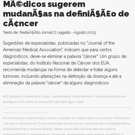
MÃ©dicos sugerem
mudanÃ§as na definiÃ§Ã£o de
cÃ¢ncer
Texto de: RedaÃ§Ã£o Jornal O Legado - Agosto 2013
Sugestões de especialistas, publicadas no "Journal of the
American Medical Association", indicam que para certos
diagnósticos, deve-se eliminar a palavra "câncer". Um grupo de
especialistas, do Instituto Nacional de Câncer dos EUA,
recomenda mudanças na forma de detectar e tratar alguns
tumores, incluindo alterações na definição da doença e até a
eliminação da palavra "câncer" de alguns diagnósticos.
© É proibida a reprodução, cópia, republicação, redistribuição e armazenamento por
qualquer meio, total ou parcial © Copyright 1992 a 2026
-----------------------------------------------------------------------------------------------------------
--------------------------------------
As informações relacionadas à saúde, contidas em nossos sites, tem caráter informativo,
cultural e educacional. O seu conteúdo não deverá ser utilizado para autodiagnóstico,
autotratamento e automedicação. Nossos conteúdos são formados por autores
independentes e assessorias de imprensa, responsáveis pela origem, qualidade e