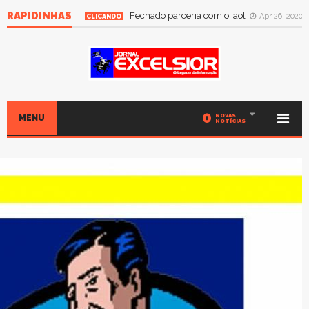
RAPIDINHAS
Fechado parceria com o iaol
Apr 26, 2020
CLICANDO
0
NOVAS
MENU
NOTÍCIAS