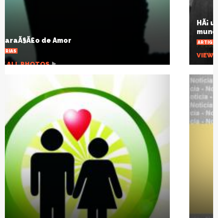
HÃ¡ um sÃ©culo a gripe espanhola mudou o
mundo
ARTIGOS
VIEW ALL PHOTOS