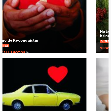
Natal SolidÃ¡rio: escola arrecadarÃ¡
brinquedos para crianÃ§as carentes
OUTRAS NOTÃ­CIAS
VIEW ALL PHOTOS