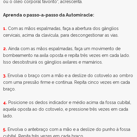
ou o óleo corporal favorito”, acrescenta.
Aprenda o passo-a-passo da Automiracle:
1.
Com as mãos espalmadas, faça a abertura dos gânglios
cervicais, acima da clavícula, para descongestionar as vias.
2.
Ainda com as mãos espalmadas, faça um movimento de
bombeamento na axila oposta e repita três vezes em cada lado.
Isso desobstruirá os gânglios axilares e mamários.
3.
Envolva o braço com a mão e a deslize do cotovelo ao ombro
com uma pressão firme e contínua. Repita cinco vezes em cada
braço.
4.
Posicione os dedos indicador e médio acima da fossa cubital,
aquela oposta ao do cotovelo, e pressione três vezes em cada
lado.
5.
Envolva o antebraço com a mão e a deslize do punho à fossa
cubital. Repita três vezes em cada braço.