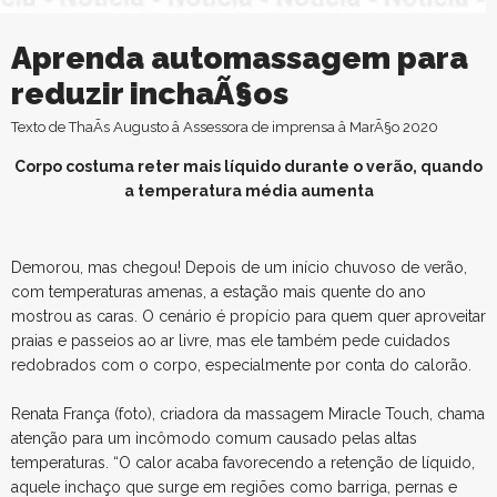
Aprenda automassagem para
reduzir inchaÃ§os
Texto de ThaÃ­s Augusto â Assessora de imprensa â MarÃ§o 2020
Corpo costuma reter mais líquido durante o verão, quando
a temperatura média aumenta
Demorou, mas chegou! Depois de um início chuvoso de verão,
com temperaturas amenas, a estação mais quente do ano
mostrou as caras. O cenário é propício para quem quer aproveitar
praias e passeios ao ar livre, mas ele também pede cuidados
redobrados com o corpo, especialmente por conta do calorão.
Renata França (foto), criadora da massagem Miracle Touch, chama
atenção para um incômodo comum causado pelas altas
temperaturas. “O calor acaba favorecendo a retenção de líquido,
aquele inchaço que surge em regiões como barriga, pernas e