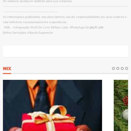
de comprar qualquer produto para sua empresa.
-----------------------------------------------------------------------------------------------------------
-----------------------------------------------
As informações publicadas, nos sites/portais, são de responsabilidade de seus autores e
não refletem necessariamente a opinião da
IAOL - Integração Ativa On-Line Editora Ltda. WhatsApp (11) 98578-3166
Editor/Jornalista Alberto Sugamele
MIX