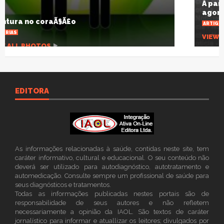
A pandemia que desnuda um planeta
agonizante
ARTIGOS
VIEW ALL PHOTOS
EDITORA
As informações relacionadas à saúde, contidas neste site, tem
caráter informativo, cultural e educacional. O seu conteúdo não
deverá ser utilizado para autodiagnóstico, autotratamento e
automedicação. Consulte sempre um profissional de saúde para
seus diagnósticos e tratamentos.
Todas as informações publicadas nestes portais são de
responsabilidade de seus autores e não refletem
necessariamente a opinião da IAOL. São textos de caráter
jornalístico para informar e atuallizar os leitores; divulgados por