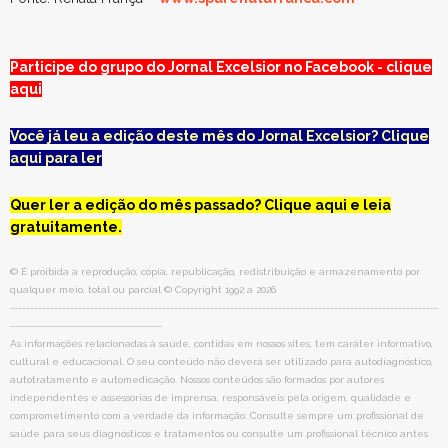
Participe do grupo do Jornal Excelsior no Facebook - clique
aqui
Você já leu a edição deste mês do Jornal Excelsior? Clique
aqui para ler
Quer ler a edição do mês passado? Clique aqui e leia
gratuitamente.
© É proibida a reprodução, cópia, republicação, redistribuição e armazenamento por
qualquer meio, total ou parcial © Copyright 1992 a 2026
-----------------------------------------------------------------------------------------------------------
--------------------------------------
As informações relacionadas à saúde, contidas em nossos sites, tem caráter informativo,
cultural e educacional. O seu conteúdo não deverá ser utilizado para autodiagnóstico,
autotratamento e automedicação. Nossos conteúdos são formados por autores
independentes e assessorias de imprensa, responsáveis pela origem, qualidade e
comprometimento com a verdade da informação. Consulte sempre um profissional de
saúde para seus diagnósticos e tratamentos ou consulte um profissional técnico antes