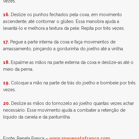
vezes.
16.
Deslize os punhos fechados pela coxa, em movimento
ascendente, até contornar o glúteo. Essa manobra ajuda a
levantá-lo e melhora a textura da pele. Repita por três vezes.
17.
Pegue a parte interna da coxa e faça movimentos de
amassamento, pinçando a gordurinha do joelho até a virilha.
18.
Espalme as mãos na parte externa da coxa e deslize-as até o
meio da perna.
19.
Coloque a mão na parte de trás do joelho e bombeie por três
vezes.
20.
Deslize as mãos do tornozelo ao joelho quantas vezes achar
necessário. Esse movimento ajuda a combater a retenção de
líquido da canela e da panturrilha.
Fonte: Renata França –
www.sparenatafranca.com