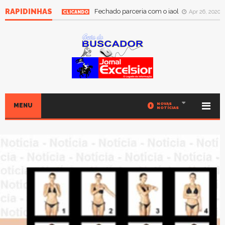
RAPIDINHAS
Fechado parceria com o iaol
Apr 26, 2020
CLICANDO
0
NOVAS
MENU
NOTÍCIAS