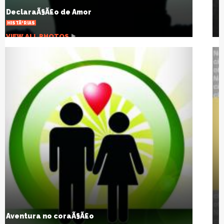
mundo
ARTIGOS
VIEW ALL PHOTOS
A pandemia que desnuda um planeta
agonizante
ARTIGOS