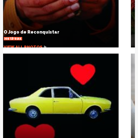
Natal SolidÃ¡rio: escola arrecadarÃ¡
brinquedos para crianÃ§as carentes
OUTRAS NOTÃ­CIAS
VIEW ALL PHOTOS