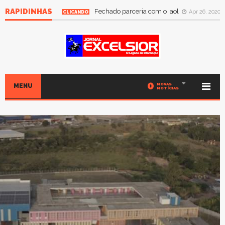
RAPIDINHAS
Fechado parceria com o iaol
Apr 26, 2020
CLICANDO
0
NOVAS
MENU
NOTÍCIAS