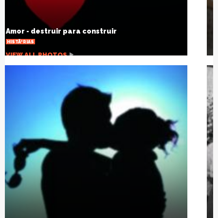
Joelho estalando, por que isso acontece?
SAÃºDE
VIEW ALL PHOTOS
HÃ¡ um sÃ©culo a gripe espanhola mudou o