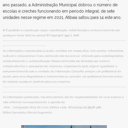
ano passado, a Administração Municipal dobrou o número de
escolas e creches funcionando em período integral: de sete
unidades nesse regime em 2021, Atibaia saltou para 14 este ano.
© É proibida a reprodução, cópia, republicação, redistribuição e armazenamento por
qualquer meio, total ou parcial © Copyright 1992 a 2026
-----------------------------------------------------------------------------------------------------------
--------------------------------------
As informações relacionadas à saúde, contidas em nossos sites, tem caráter informativo,
cultural e educacional. O seu conteúdo não deverá ser utilizado para autodiagnóstico,
autotratamento e automedicação. Nossos conteúdos são formados por autores
independentes e assessorias de imprensa, responsáveis pela origem, qualidade e
comprometimento com a verdade da informação. Consulte sempre um profissional de
saúde para seus diagnósticos e tratamentos ou consulte um profissional técnico antes
de comprar qualquer produto para sua empresa.
-----------------------------------------------------------------------------------------------------------
-----------------------------------------------
As informações publicadas, nos sites/portais, são de responsabilidade de seus autores e
não refletem necessariamente a opinião da
IAOL - Integração Ativa On-Line Editora Ltda. WhatsApp (11) 98578-3166
Editor/Jornalista Alberto Sugamele