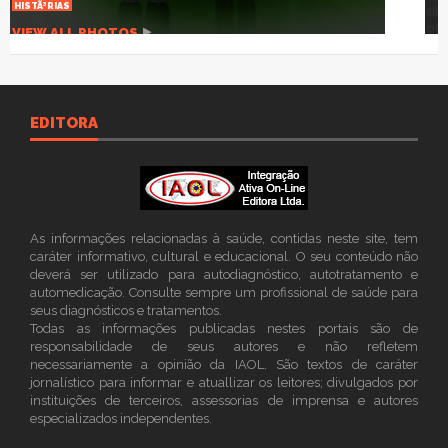
VIEW ALL PHOTOS
EDITORA
As informações relacionadas à saúde, contidas neste site, tem
caráter informativo, cultural e educacional. O seu conteúdo não
deverá ser utilizado para autodiagnóstico, autotratamento e
automedicação. Consulte sempre um profissional de saúde para
seus diagnósticos e tratamentos.
Todas as informações publicadas nestes portais são de
responsabilidade de seus autores e não refletem
necessariamente a opinião da IAOL. São textos de caráter
jornalístico para informar e atuallizar os leitores; divulgados por
instituições de terceiros, assessorias de imprensa e autores
especializados independentes.