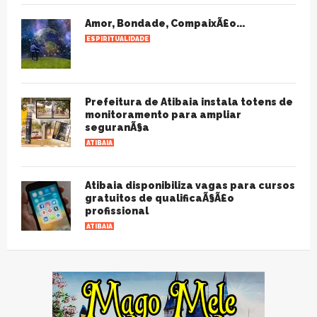
Amor, Bondade, CompaixÃ£o...
ESPIRITUALIDADE
Prefeitura de Atibaia instala totens de
monitoramento para ampliar
seguranÃ§a
ATIBAIA
Atibaia disponibiliza vagas para cursos
gratuitos de qualificaÃ§Ã£o
profissional
ATIBAIA