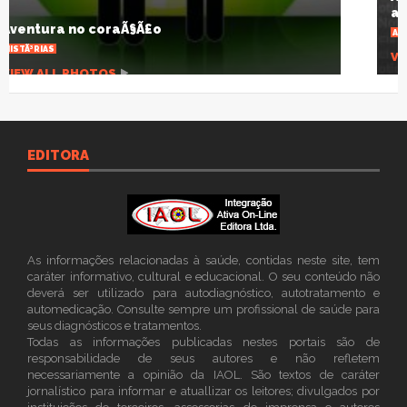
agonizante
ARTIGOS
VIEW ALL PHOTOS
EDITORA
As informações relacionadas à saúde, contidas neste site, tem
caráter informativo, cultural e educacional. O seu conteúdo não
deverá ser utilizado para autodiagnóstico, autotratamento e
automedicação. Consulte sempre um profissional de saúde para
seus diagnósticos e tratamentos.
Todas as informações publicadas nestes portais são de
responsabilidade de seus autores e não refletem
necessariamente a opinião da IAOL. São textos de caráter
jornalístico para informar e atuallizar os leitores; divulgados por