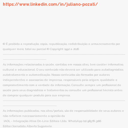
https://www.linkedin.com/in/juliano-pozati/
© É proibida a reprodução, cópia, republicação, redistribuição e armazenamento por
qualquer meio, total ou parcial © Copyright 1992 a 2026
-----------------------------------------------------------------------------------------------------------
--------------------------------------
As informações relacionadas à saúde, contidas em nossos sites, tem caráter informativo,
cultural e educacional. O seu conteúdo não deverá ser utilizado para autodiagnóstico,
autotratamento e automedicação. Nossos conteúdos são formados por autores
independentes e assessorias de imprensa, responsáveis pela origem, qualidade e
comprometimento com a verdade da informação. Consulte sempre um profissional de
saúde para seus diagnósticos e tratamentos ou consulte um profissional técnico antes
de comprar qualquer produto para sua empresa.
-----------------------------------------------------------------------------------------------------------
-----------------------------------------------
As informações publicadas, nos sites/portais, são de responsabilidade de seus autores e
não refletem necessariamente a opinião da
IAOL - Integração Ativa On-Line Editora Ltda. WhatsApp (11) 98578-3166
Editor/Jornalista Alberto Sugamele