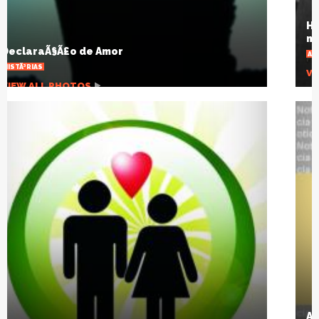
HÃ¡ um sÃ©culo a gripe espanhola mudou o
mundo
ARTIGOS
VIEW ALL PHOTOS
A pandemia que desnuda um planeta