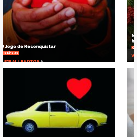
Natal SolidÃ¡rio: escola arrecadarÃ¡
brinquedos para crianÃ§as carentes
OUTRAS NOTÃ­CIAS
VIEW ALL PHOTOS