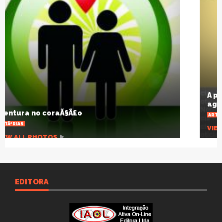
A pandemia que desnuda um planeta
agonizante
ARTIGOS
VIEW ALL PHOTOS
EDITORA