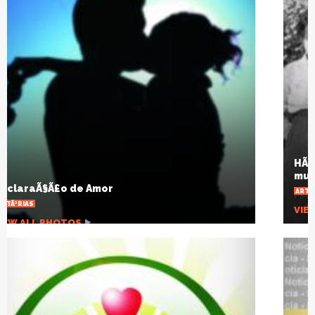
HÃ¡ um sÃ©culo a gripe espanhola mudou o
mundo
ARTIGOS
VIEW ALL PHOTOS