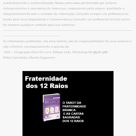
autotratamento e automedicação. Nossos conteúdos são formados por autores
independentes e assessorias de imprensa, responsáveis pela origem, qualidade e
comprometimento com a verdade da informação. Consulte sempre um profissional de
saúde para seus diagnósticos e tratamentos ou consulte um profissional técnico antes
de comprar qualquer produto para sua empresa.
-----------------------------------------------------------------------------------------------------------
-----------------------------------------------
As informações publicadas, nos sites/portais, são de responsabilidade de seus autores e
não refletem necessariamente a opinião da
IAOL - Integração Ativa On-Line Editora Ltda. WhatsApp (11) 98578-3166
Editor/Jornalista Alberto Sugamele