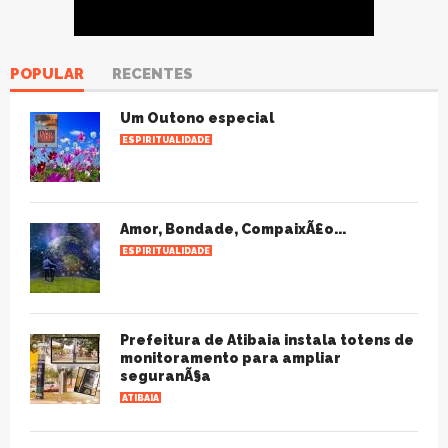
POPULAR
RECENTES
Um Outono especial
ESPIRITUALIDADE
Amor, Bondade, CompaixÃ£o...
ESPIRITUALIDADE
Prefeitura de Atibaia instala totens de
monitoramento para ampliar
seguranÃ§a
ATIBAIA