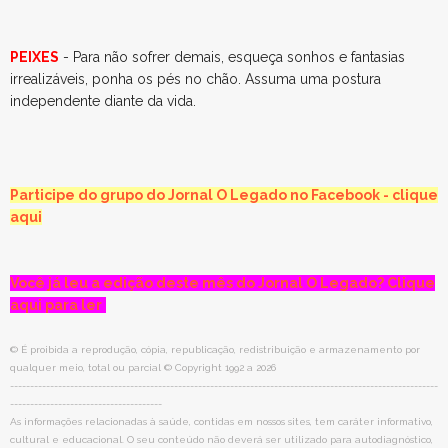
PEIXES
- Para não sofrer demais, esqueça sonhos e fantasias
irrealizáveis, ponha os pés no chão. Assuma uma postura
independente diante da vida.
Participe do grupo do Jornal O Legado no Facebook - clique
aqui
Você já leu a edição deste mês do Jornal O Legado? Clique
aqui para ler
© É proibida a reprodução, cópia, republicação, redistribuição e armazenamento por
qualquer meio, total ou parcial © Copyright 1992 a 2026
-----------------------------------------------------------------------------------------------------------
--------------------------------------
As informações relacionadas à saúde, contidas em nossos sites, tem caráter informativo,
cultural e educacional. O seu conteúdo não deverá ser utilizado para autodiagnóstico,