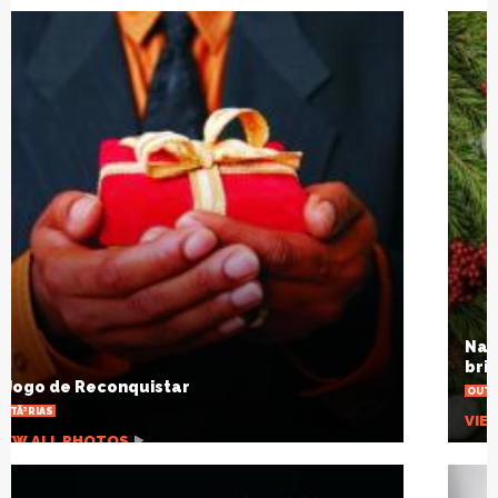
Natal SolidÃ¡rio: escola arrecadarÃ¡
brinquedos para crianÃ§as carentes
OUTRAS NOTÃ­CIAS
VIEW ALL PHOTOS