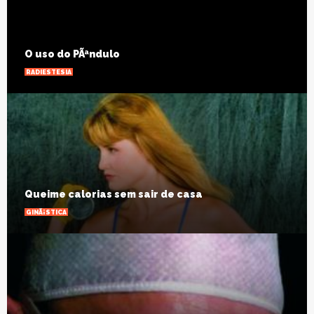
O uso do PÃªndulo
RADIESTESIA
Queime calorias sem sair de casa
GINÃ¡STICA