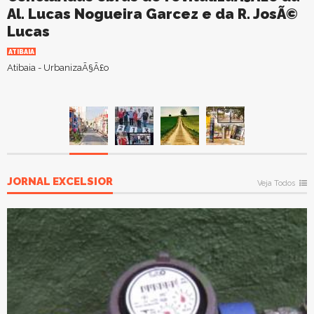
Al. Lucas Nogueira Garcez e da R. JosÃ©
Lucas
ATIBAIA
Atibaia - UrbanizaÃ§Ã£o
JORNAL EXCELSIOR
Veja Todos