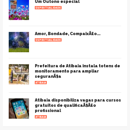
Um Outono especial
ESPIRITUALIDADE
Amor, Bondade, CompaixÃ£o...
ESPIRITUALIDADE
Prefeitura de Atibaia instala totens de
monitoramento para ampliar
seguranÃ§a
ATIBAIA
Atibaia disponibiliza vagas para cursos
gratuitos de qualificaÃ§Ã£o
profissional
ATIBAIA