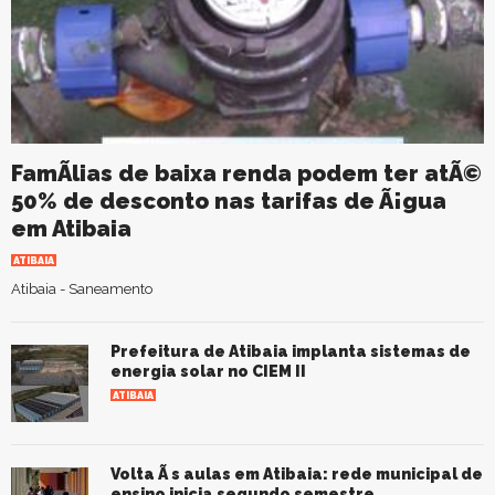
FamÃ­lias de baixa renda podem ter atÃ©
50% de desconto nas tarifas de Ã¡gua
em Atibaia
ATIBAIA
Atibaia - Saneamento
Prefeitura de Atibaia implanta sistemas de
energia solar no CIEM II
ATIBAIA
Volta Ã s aulas em Atibaia: rede municipal de
ensino inicia segundo semestre