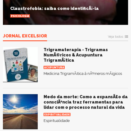
Claustrofobia: saiba como identificÃ¡-la
PSICOLOGIA
JORNAL EXCELSIOR
Veja todos
Trigramaterapia - Trigramas
NumÃ©ricos & Acupuntura
TrigramÃ¡tica
ACUPUNTURA
Medicina TrigramÃ¡tica â nÃºmeros mÃ¡gicos
Medo da morte: Como a expansÃ£o da
consciÃªncia traz ferramentas para
lidar com o processo natural da vida
ESPIRITUALIDADE
Espiritualidade