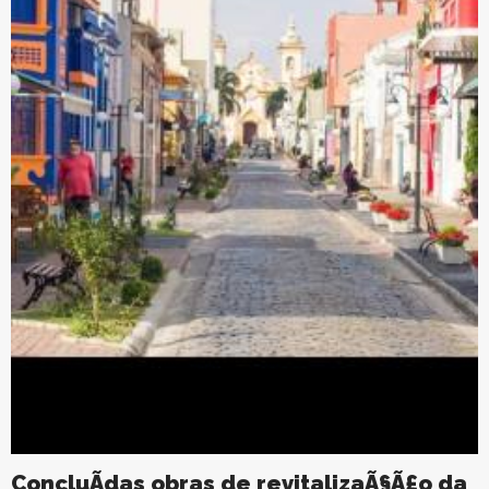
ConcluÃ­das obras de revitalizaÃ§Ã£o da