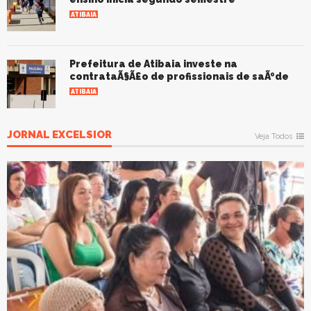
ATIBAIA
Prefeitura de Atibaia investe na
contrataÃ§Ã£o de profissionais de saÃºde
ATIBAIA
JORNAL EXCELSIOR
Veja Todos