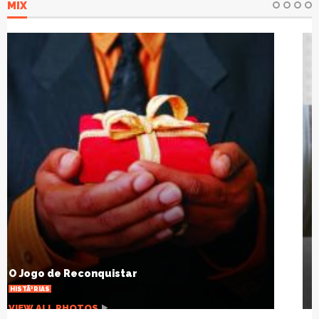
MIX
Cinco maneiras de superar o desgaste das
relaÃ§Ãµes a dois
ARTIGOS
VIEW ALL PHOTOS