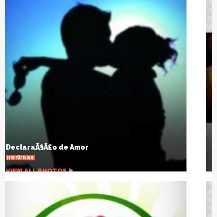
Na contramÃ£o dos fÃ¡rmacos: homeopatia,
cura e prevenÃ§Ã£o
CULTURA
VIEW ALL PHOTOS