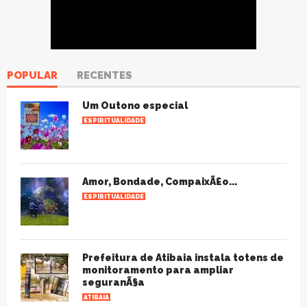
POPULAR
RECENTES
Um Outono especial
ESPIRITUALIDADE
Amor, Bondade, CompaixÃ£o...
ESPIRITUALIDADE
Prefeitura de Atibaia instala totens de
monitoramento para ampliar
seguranÃ§a
ATIBAIA