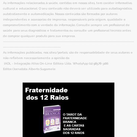
As informações relacionadas à saúde, contidas em nossos sites, tem caráter informativo,
cultural e educacional. O seu conteúdo não deverá ser utilizado para autodiagnóstico,
autotratamento e automedicação. Nossos conteúdos são formados por autores
independentes e assessorias de imprensa, responsáveis pela origem, qualidade e
comprometimento com a verdade da informação. Consulte sempre um profissional de
saúde para seus diagnósticos e tratamentos ou consulte um profissional técnico antes
de comprar qualquer produto para sua empresa.
-----------------------------------------------------------------------------------------------------------
-----------------------------------------------
As informações publicadas, nos sites/portais, são de responsabilidade de seus autores e
não refletem necessariamente a opinião da
IAOL - Integração Ativa On-Line Editora Ltda. WhatsApp (11) 98578-3166
Editor/Jornalista Alberto Sugamele