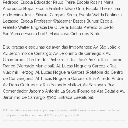
Pedroso, Escola Educador Paulo Freire, Escola Rosiris Maria
Andreucci Stopa, Escola Prefeito Takao Ono, Escola Therezinha
do Menino Jesus Silveira Campos Sirera, Escola Walda Paolinetti
Lozasso, Escola Professor Waldemar Bastos Buhler, Escola
Prefeito Walter Engrácia De Oliveira, Escola Prefeito Gilberto
Sant’Anna e Escola Profª. Maria José Cintra dos Santos.
E 10 praças e esquinas de avenidas importantes: Av. São João x
Av. Jeronimo de Camargo; Av. Jerônimo de Camargo x Av.
Cinamomos (Jardim dos Pinheiros); Rua José Pires x Rua Thomé
Franco (Mercado Municipal); Al. Lucas Nogueira Garcez x Rua
Vladimir Herzog; Al. Lucas Nogueira Garcez (Rotatória do Centro
de Convenções); Al. Lucas Nogueira Garcez x Rua Alfredo André;
Av. Dona Gertrudes x Rua Yolando Mallozi; Av. Santana x Rua
Comendador Jácomo Antonio La Selva (Pouso de Asa Delta) e Av.
Jerônimo de Camargo, 5900 (Entrada Caetetuba).
© É proibida a reprodução, cópia, republicação, redistribuição e armazenamento por
qualquer meio, total ou parcial © Copyright 1992 a 2026
-----------------------------------------------------------------------------------------------------------
--------------------------------------