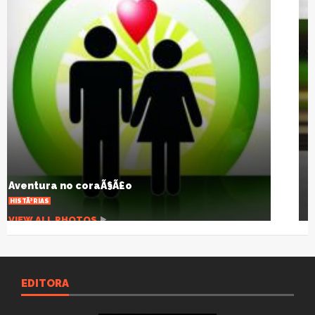
TraiÃ§Ã£o nÃ£o Ã© sÃ³ sexual
ARTIGOS
VIEW ALL PHOTOS
EDITORA