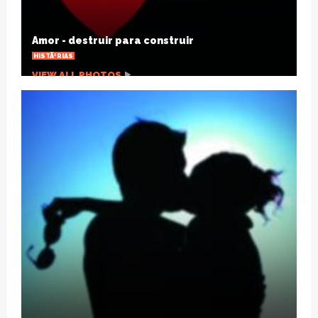
Joelho estalando, por que isso acontece?
SAÃºDE
VIEW ALL PHOTOS
HÃ¡ um sÃ©culo a gripe espanhola mudou o
mundo