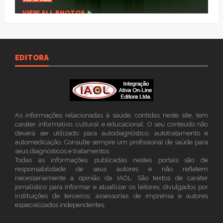
VIEW ALL PHOTOS
EDITORA
As informações relacionadas à saúde, contidas neste site, tem
caráter informativo, cultural e educacional. O seu conteúdo não
deverá ser utilizado para autodiagnóstico, autotratamento e
automedicação. Consulte sempre um profissional de saúde para
seus diagnósticos e tratamentos.
Todas as informações publicadas nestes portais são de
responsabilidade de seus autores e não refletem
necessariamente a opinião da IAOL. São textos de caráter
jornalístico para informar e atuallizar os leitores; divulgados por
instituições de terceiros, assessorias de imprensa e autores
especializados independentes.