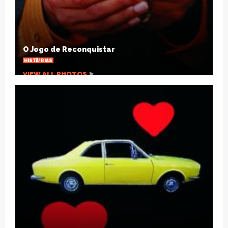
Natal SolidÃ¡rio: escola arrecadarÃ¡
brinquedos para crianÃ§as carentes
OUTRAS NOTÃ­CIAS
VIEW ALL PHOTOS