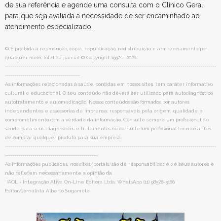
de sua referência e agende uma consulta com o Clínico Geral
para que seja avaliada a necessidade de ser encaminhado ao
atendimento especializado.
© É proibida a reprodução, cópia, republicação, redistribuição e armazenamento por
qualquer meio, total ou parcial © Copyright 1992 a 2026
-----------------------------------------------------------------------------------------------------------
--------------------------------------
As informações relacionadas à saúde, contidas em nossos sites, tem caráter informativo,
cultural e educacional. O seu conteúdo não deverá ser utilizado para autodiagnóstico,
autotratamento e automedicação. Nossos conteúdos são formados por autores
independentes e assessorias de imprensa, responsáveis pela origem, qualidade e
comprometimento com a verdade da informação. Consulte sempre um profissional de
saúde para seus diagnósticos e tratamentos ou consulte um profissional técnico antes
de comprar qualquer produto para sua empresa.
-----------------------------------------------------------------------------------------------------------
-----------------------------------------------
As informações publicadas, nos sites/portais, são de responsabilidade de seus autores e
não refletem necessariamente a opinião da
IAOL - Integração Ativa On-Line Editora Ltda. WhatsApp (11) 98578-3166
Editor/Jornalista Alberto Sugamele