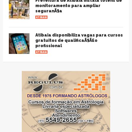
Prefeitura de Atibaia instala totens de
monitoramento para ampliar
seguranÃ§a
ATIBAIA
Atibaia disponibiliza vagas para cursos
gratuitos de qualificaÃ§Ã£o
profissional
ATIBAIA