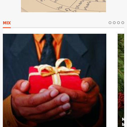
MIX
Natal SolidÃ¡rio: escola arrecadarÃ¡
brinquedos para crianÃ§as carentes