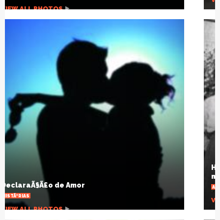
HÃ¡ um sÃ©culo a gripe espanhola mudou o
mundo
ARTIGOS
VIEW ALL PHOTOS