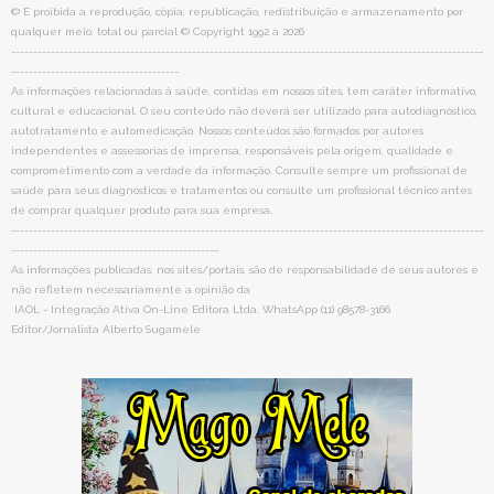
© É proibida a reprodução, cópia, republicação, redistribuição e armazenamento por
qualquer meio, total ou parcial © Copyright 1992 a 2026
-----------------------------------------------------------------------------------------------------------
--------------------------------------
As informações relacionadas à saúde, contidas em nossos sites, tem caráter informativo,
cultural e educacional. O seu conteúdo não deverá ser utilizado para autodiagnóstico,
autotratamento e automedicação. Nossos conteúdos são formados por autores
independentes e assessorias de imprensa, responsáveis pela origem, qualidade e
comprometimento com a verdade da informação. Consulte sempre um profissional de
saúde para seus diagnósticos e tratamentos ou consulte um profissional técnico antes
de comprar qualquer produto para sua empresa.
-----------------------------------------------------------------------------------------------------------
-----------------------------------------------
As informações publicadas, nos sites/portais, são de responsabilidade de seus autores e
não refletem necessariamente a opinião da
IAOL - Integração Ativa On-Line Editora Ltda. WhatsApp (11) 98578-3166
Editor/Jornalista Alberto Sugamele