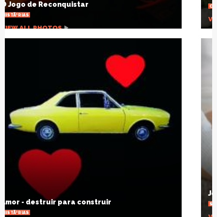
OUTRAS NOTÃ­CIAS
VIEW ALL PHOTOS
Joelho estalando, por que isso acontece?
SAÃºDE
VIEW ALL PHOTOS