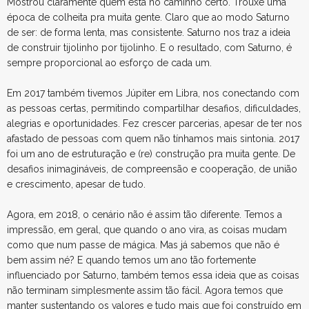
Mostrou claramente quem está no caminho certo. Trouxe uma
época de colheita pra muita gente. Claro que ao modo Saturno
de ser: de forma lenta, mas consistente. Saturno nos traz a ideia
de construir tijolinho por tijolinho. E o resultado, com Saturno, é
sempre proporcional ao esforço de cada um.
Em 2017 também tivemos Júpiter em Libra, nos conectando com
as pessoas certas, permitindo compartilhar desafios, dificuldades,
alegrias e oportunidades. Fez crescer parcerias, apesar de ter nos
afastado de pessoas com quem não tínhamos mais sintonia. 2017
foi um ano de estruturação e (re) construção pra muita gente. De
desafios inimagináveis, de compreensão e cooperação, de união
e crescimento, apesar de tudo.
Agora, em 2018, o cenário não é assim tão diferente. Temos a
impressão, em geral, que quando o ano vira, as coisas mudam
como que num passe de mágica. Mas já sabemos que não é
bem assim né? E quando temos um ano tão fortemente
influenciado por Saturno, também temos essa ideia que as coisas
não terminam simplesmente assim tão fácil. Agora temos que
manter sustentando os valores e tudo mais que foi construído em