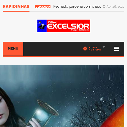
RAPIDINHAS
Fechado parceria com o iaol
Apr 26, 2020
CLICANDO
0
NOVAS
MENU
NOTÍCIAS