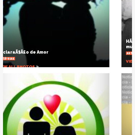
HÃ¡ um sÃ©culo a gripe espanhola mudou o
mundo
ARTIGOS
VIEW ALL PHOTOS