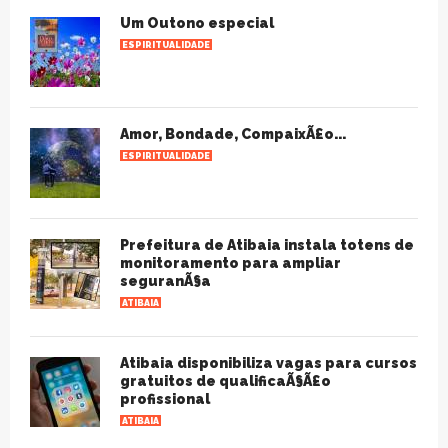
Um Outono especial
ESPIRITUALIDADE
Amor, Bondade, CompaixÃ£o...
ESPIRITUALIDADE
Prefeitura de Atibaia instala totens de
monitoramento para ampliar
seguranÃ§a
ATIBAIA
Atibaia disponibiliza vagas para cursos
gratuitos de qualificaÃ§Ã£o
profissional
ATIBAIA