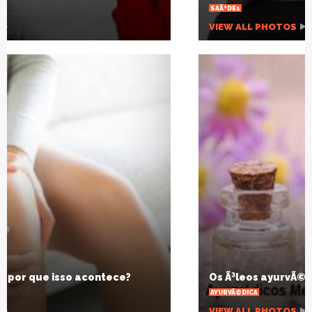
SAÃºDE1
VIEW ALL PHOTOS
Os Ã³leos ayurvÃ©dicos medicinais III
AYURVÃ©DICA
VIEW ALL PHOTOS