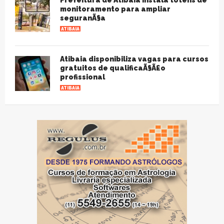
Prefeitura de Atibaia instala totens de
monitoramento para ampliar
seguranÃ§a
ATIBAIA
Atibaia disponibiliza vagas para cursos
gratuitos de qualificaÃ§Ã£o
profissional
ATIBAIA