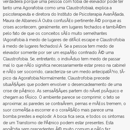
verdadeira porque uma pessoa com fobia de elevador pode ter
tanto uma Agorafobia como uma Claustrofobiaâ, explica a
psicoterapeuta e diretora do Instituto de Psicoterapia AvanÃ§ada,
Maura de Albanesi.Â Outra confusÃ£o pertinente Ã© porque as
crises acontecem, geralmente, em lugares fechados e tambÃ©m
pelo fato de que os conceitos sÃ£o muito semelhantes
(Agorafobia â medo de lugares de difÃ­cil escape e Claustrofobia
â medo de lugares fechados).Â Se a pessoa tem medo de
elevador somente por ser um espaÃ§o confinado Ã© uma
Claustrofobia. Se, entretanto, o indivÃ­duo tem medo de passar
mal (o que nÃ£o significa necessariamente estar preso na cabine)
e nÃ£o ser socorrido, caracteriza-se um medo antecipatÃ³rio, tÃ­
pico da Agorafobia.Normalmente, Claustrofobia precede
situaÃ§Ãµes que podem envolver o desencadeamento de uma
crise de pÃ¢nico. As sensaÃ§Ãµes partem do nÃ­vel psÃ­quico e
chegam ao fÃ­sico. O ambiente parece se comprimir, o teto se
aproximar, as paredes se contraÃ­rem, pernas e mÃ£os tremem, o
suor comeÃ§a a escorrer e o coraÃ§Ã£o mais parece uma
bomba prestes a explodir. A boca fica seca, e todos os sintomas
de um Transtorno de PÃ¢nico podem estar presentes. Esta
angÃºstia sem precedentes Ã© muito comum e nÃ£o faz