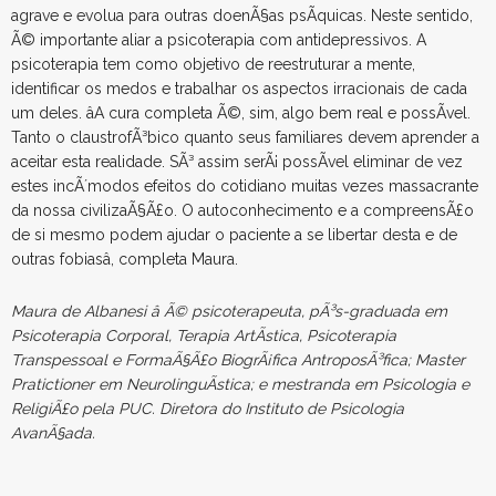
agrave e evolua para outras doenÃ§as psÃ­quicas. Neste sentido,
Ã© importante aliar a psicoterapia com antidepressivos. A
psicoterapia tem como objetivo de reestruturar a mente,
identificar os medos e trabalhar os aspectos irracionais de cada
um deles. âA cura completa Ã©, sim, algo bem real e possÃ­vel.
Tanto o claustrofÃ³bico quanto seus familiares devem aprender a
aceitar esta realidade. SÃ³ assim serÃ¡ possÃ­vel eliminar de vez
estes incÃ´modos efeitos do cotidiano muitas vezes massacrante
da nossa civilizaÃ§Ã£o. O autoconhecimento e a compreensÃ£o
de si mesmo podem ajudar o paciente a se libertar desta e de
outras fobiasâ, completa Maura.
Maura de Albanesi â Ã© psicoterapeuta, pÃ³s-graduada em
Psicoterapia Corporal, Terapia ArtÃ­stica, Psicoterapia
Transpessoal e FormaÃ§Ã£o BiogrÃ¡fica AntroposÃ³fica; Master
Pratictioner em NeurolinguÃ­stica; e mestranda em Psicologia e
ReligiÃ£o pela PUC. Diretora do Instituto de Psicologia
AvanÃ§ada.