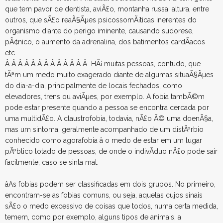
que tem pavor de dentista, aviÃ£o, montanha russa, altura, entre
outros, que sÃ£o reaÃ§Ãµes psicossomÃ¡ticas inerentes do
organismo diante do perigo iminente, causando sudorese,
pÃ¢nico, o aumento da adrenalina, dos batimentos cardÃ­acos
etc.
Â Â Â Â Â Â Â Â Â Â Â Â Â HÃ¡ muitas pessoas, contudo, que
tÃªm um medo muito exagerado diante de algumas situaÃ§Ãµes
do dia-a-dia, principalmente de locais fechados, como
elevadores, trens ou aviÃµes, por exemplo. A fobia tambÃ©m
pode estar presente quando a pessoa se encontra cercada por
uma multidÃ£o. A claustrofobia, todavia, nÃ£o Ã© uma doenÃ§a,
mas um sintoma, geralmente acompanhado de um distÃºrbio
conhecido como agorafobia â o medo de estar em um lugar
pÃºblico lotado de pessoas, de onde o indivÃ­duo nÃ£o pode sair
facilmente, caso se sinta mal.
âAs fobias podem ser classificadas em dois grupos. No primeiro,
encontram-se as fobias comuns, ou seja, aquelas cujos sinais
sÃ£o o medo excessivo de coisas que todos, numa certa medida,
temem, como por exemplo, alguns tipos de animais, a