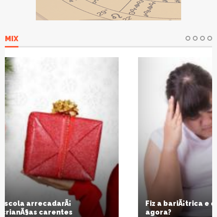
MIX
Fiz a bariÃ¡trica e engordei tudo de novo. E
agora?