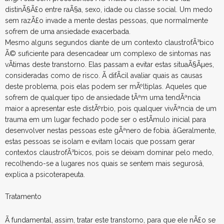
distinÃ§Ã£o entre raÃ§a, sexo, idade ou classe social. Um medo
sem razÃ£o invade a mente destas pessoas, que normalmente
sofrem de uma ansiedade exacerbada.
Mesmo alguns segundos diante de um contexto claustrofÃ³bico
Ã© suficiente para desencadear um complexo de sintomas nas
vÃ­timas deste transtorno. Elas passam a evitar estas situaÃ§Ãµes,
consideradas como de risco. Ã difÃ­cil avaliar quais as causas
deste problema, pois elas podem ser mÃºltiplas. Aqueles que
sofrem de qualquer tipo de ansiedade tÃªm uma tendÃªncia
maior a apresentar este distÃºrbio, pois qualquer vivÃªncia de um
trauma em um lugar fechado pode ser o estÃ­mulo inicial para
desenvolver nestas pessoas este gÃªnero de fobia. âGeralmente,
estas pessoas se isolam e evitam locais que possam gerar
contextos claustrofÃ³bicos, pois se deixam dominar pelo medo,
recolhendo-se a lugares nos quais se sentem mais segurosâ,
explica a psicoterapeuta.
Tratamento
Ã fundamental, assim, tratar este transtorno, para que ele nÃ£o se