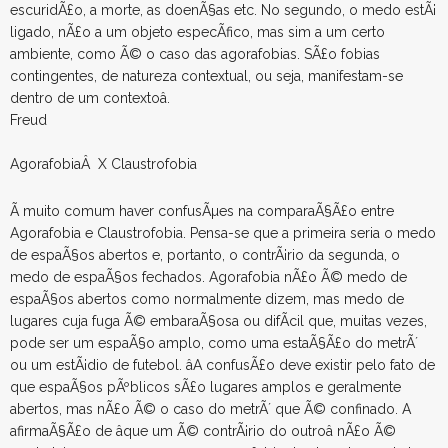
escuridÃ£o, a morte, as doenÃ§as etc. No segundo, o medo estÃ¡
ligado, nÃ£o a um objeto especÃ­fico, mas sim a um certo
ambiente, como Ã© o caso das agorafobias. SÃ£o fobias
contingentes, de natureza contextual, ou seja, manifestam-se
dentro de um contextoâ.
Freud
AgorafobiaÂ X Claustrofobia
Ã muito comum haver confusÃµes na comparaÃ§Ã£o entre
Agorafobia e Claustrofobia. Pensa-se que a primeira seria o medo
de espaÃ§os abertos e, portanto, o contrÃ¡rio da segunda, o
medo de espaÃ§os fechados. Agorafobia nÃ£o Ã© medo de
espaÃ§os abertos como normalmente dizem, mas medo de
lugares cuja fuga Ã© embaraÃ§osa ou difÃ­cil que, muitas vezes,
pode ser um espaÃ§o amplo, como uma estaÃ§Ã£o do metrÃ´
ou um estÃ¡dio de futebol. âA confusÃ£o deve existir pelo fato de
que espaÃ§os pÃºblicos sÃ£o lugares amplos e geralmente
abertos, mas nÃ£o Ã© o caso do metrÃ´ que Ã© confinado. A
afirmaÃ§Ã£o de âque um Ã© contrÃ¡rio do outroâ nÃ£o Ã©