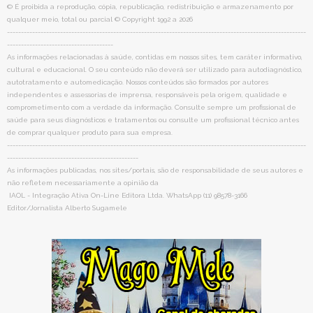
© É proibida a reprodução, cópia, republicação, redistribuição e armazenamento por
qualquer meio, total ou parcial © Copyright 1992 a 2026
-----------------------------------------------------------------------------------------------------------
--------------------------------------
As informações relacionadas à saúde, contidas em nossos sites, tem caráter informativo,
cultural e educacional. O seu conteúdo não deverá ser utilizado para autodiagnóstico,
autotratamento e automedicação. Nossos conteúdos são formados por autores
independentes e assessorias de imprensa, responsáveis pela origem, qualidade e
comprometimento com a verdade da informação. Consulte sempre um profissional de
saúde para seus diagnósticos e tratamentos ou consulte um profissional técnico antes
de comprar qualquer produto para sua empresa.
-----------------------------------------------------------------------------------------------------------
-----------------------------------------------
As informações publicadas, nos sites/portais, são de responsabilidade de seus autores e
não refletem necessariamente a opinião da
IAOL - Integração Ativa On-Line Editora Ltda. WhatsApp (11) 98578-3166
Editor/Jornalista Alberto Sugamele