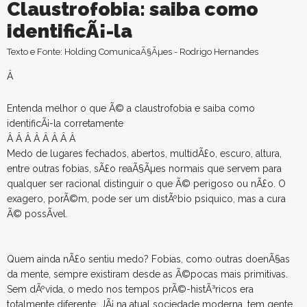
Claustrofobia: saiba como
identificÃ¡-la
Texto e Fonte: Holding ComunicaÃ§Ãµes - Rodrigo Hernandes
Â
Entenda melhor o que Ã© a claustrofobia e saiba como
identificÃ¡-la corretamente
Â Â Â Â Â Â Â Â
Medo de lugares fechados, abertos, multidÃ£o, escuro, altura,
entre outras fobias, sÃ£o reaÃ§Ãµes normais que servem para
qualquer ser racional distinguir o que Ã© perigoso ou nÃ£o. O
exagero, porÃ©m, pode ser um distÃºbio psiquico, mas a cura
Ã© possÃ­vel.
Quem ainda nÃ£o sentiu medo? Fobias, como outras doenÃ§as
da mente, sempre existiram desde as Ã©pocas mais primitivas.
Sem dÃºvida, o medo nos tempos prÃ©-histÃ³ricos era
totalmente diferente. JÃ¡ na atual sociedade moderna, tem gente