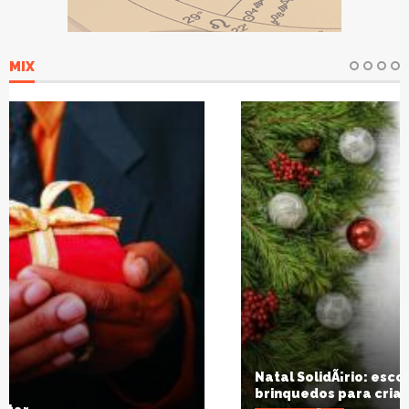
MIX
Natal SolidÃ¡rio: escola arrecadarÃ¡
brinquedos para crianÃ§as carentes