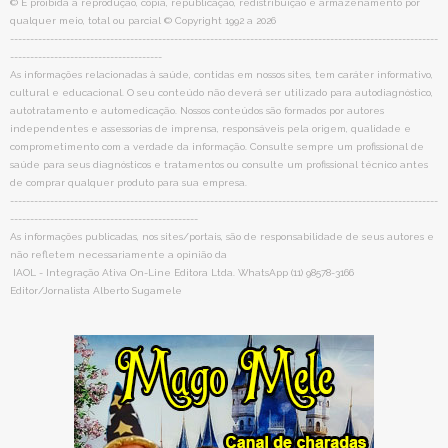
© É proibida a reprodução, cópia, republicação, redistribuição e armazenamento por
qualquer meio, total ou parcial © Copyright 1992 a 2026
-----------------------------------------------------------------------------------------------------------
--------------------------------------
As informações relacionadas à saúde, contidas em nossos sites, tem caráter informativo,
cultural e educacional. O seu conteúdo não deverá ser utilizado para autodiagnóstico,
autotratamento e automedicação. Nossos conteúdos são formados por autores
independentes e assessorias de imprensa, responsáveis pela origem, qualidade e
comprometimento com a verdade da informação. Consulte sempre um profissional de
saúde para seus diagnósticos e tratamentos ou consulte um profissional técnico antes
de comprar qualquer produto para sua empresa.
-----------------------------------------------------------------------------------------------------------
-----------------------------------------------
As informações publicadas, nos sites/portais, são de responsabilidade de seus autores e
não refletem necessariamente a opinião da
IAOL - Integração Ativa On-Line Editora Ltda. WhatsApp (11) 98578-3166
Editor/Jornalista Alberto Sugamele