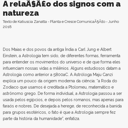
A relaÃ§Ã£o dos signos com a
natureza
Texto de Katiuscia Zanatta - Planta e Cresce ComunicaÃ§Ã£o - Junho
2018
Dos Maias e dos povos da antiga Índia a Carl Jung e Albert
Einstein, a Astrologia tem sido, de diferentes formas, ferramenta
para entender os movimentos do universo e de que forma eles
influenciam nossas vidas a milênios. Alguns estudiosos datam a
Astrologia como anterior a 5800aC. A Astróloga Maju Canzi
explica um pouco da origem moderna da ciência: “a Roda do
Zodíaco que usamos é creditada a Ptolomeu, matemático e
astrônomo grego. De forma individual, a Astrologia passou a ser
usada pelos egípcios, e depois pelos romanos, mas apenas para
faraós e nobres. De desejada a herege, de reconhecida a banida
para grupos esotéricos, o fato é que a Astrologia sempre fez
parte da história da humanidade”, enfatiza.