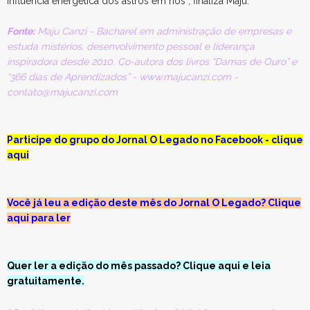
influência energética dos astros em nós”, finaliza Maju.
Fonte:
Maju Canzi - Bacharel em administração de empresas e
estuda mistérios, desenvolvimento pessoal e liderança
inspiradora desde 2010. Co-autora dos livros “Damas de Ouro” e
“366 dias de Aprendizados” - www.majucanzi.com -
contato@majucanzi.com
Participe do grupo do Jornal O Legado no Facebook - clique
aqui
Você já leu a edição deste mês do Jornal O Legado? Clique
aqui para ler
Quer ler a edição do mês passado? Clique aqui e leia
gratuitamente.