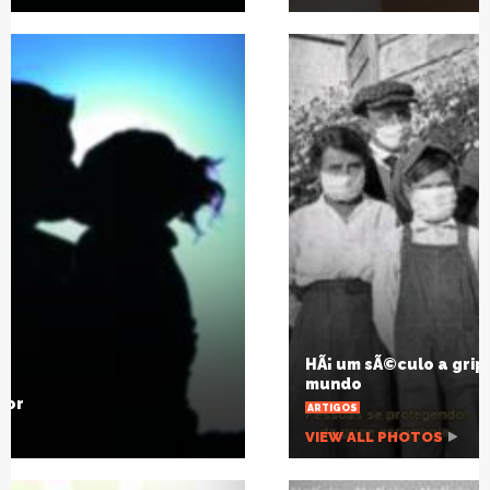
HÃ¡ um sÃ©culo a gripe espanhola mudou o
mundo
ARTIGOS
VIEW ALL PHOTOS